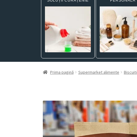
SOLUȚII CURĂȚENIE
PERSONALĂ
Prima pagină
Supermarket alimente
Biscuiți