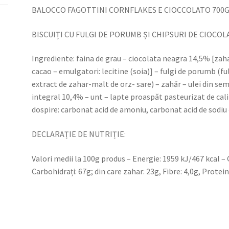
DE
BALOCCO FAGOTTINI CORNFLAKES E CIOCCOLATO 700
CIOCOLATĂ
BISCUIȚI CU FULGI DE PORUMB ȘI CHIPSURI DE CIOCOL
Ingrediente: faina de grau – ciocolata neagra 14,5% [zah
cacao – emulgatori: lecitine (soia)] – fulgi de porumb (
extract de zahar-malt de orz- sare) – zahăr – ulei din sem
integral 10,4% – unt – lapte proaspăt pasteurizat de cal
dospire: carbonat acid de amoniu, carbonat acid de sodiu 
DECLARAȚIE DE NUTRIȚIE:
Valori medii la 100g produs – Energie: 1959 kJ/467 kcal – Gr
Carbohidrați: 67g; din care zahar: 23g, Fibre: 4,0g, Proteine