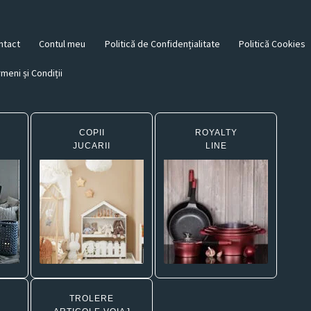
ntact
Contul meu
Politică de Confidențialitate
Politică Cookies
meni și Condiții
COPII
ROYALTY
JUCARII
LINE
TROLERE