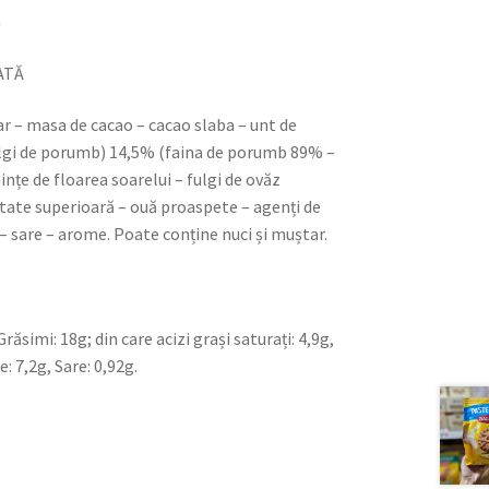
G
ATĂ
ar – masa de cacao – cacao slaba – unt de
fulgi de porumb) 14,5% (faina de porumb 89% –
ințe de floarea soarelui – fulgi de ovăz
itate superioară – ouă proaspete – agenți de
– sare – arome. Poate conține nuci și muștar.
ăsimi: 18g; din care acizi grași saturați: 4,9g,
: 7,2g, Sare: 0,92g.