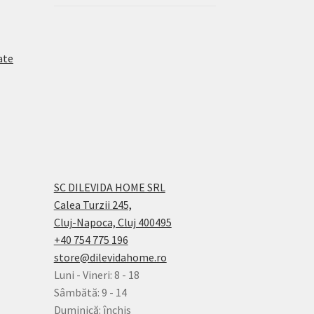
ate
SC DILEVIDA HOME SRL
Calea Turzii 245,
Cluj-Napoca, Cluj 400495
+40 754 775 196
store@dilevidahome.ro
Luni - Vineri: 8 - 18
Sâmbătă: 9 - 14
Duminică: închis