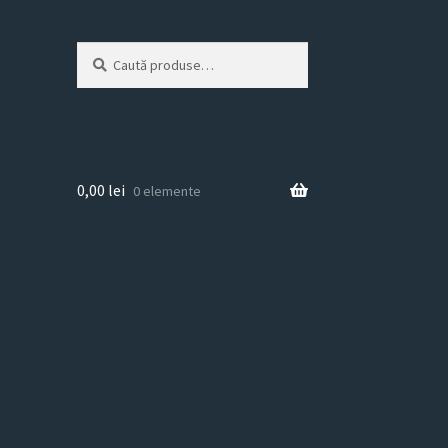
Caută
Caută
după:
0,00
lei
0 elemente