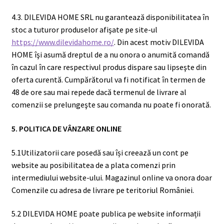
4.3. DILEVIDA HOME SRL nu garantează disponibilitatea în
stoc a tuturor produselor afişate pe site-ul
https://www.dilevidahome.ro/
. Din acest motiv DILEVIDA
HOME îşi asumă dreptul de a nu onora o anumită comandă
în cazul în care respectivul produs dispare sau lipseşte din
oferta curentă. Cumpărătorul va fi notificat în termen de
48 de ore sau mai repede dacă termenul de livrare al
comenzii se prelungeşte sau comanda nu poate fi onorată.
5. POLITICA DE VÂNZARE ONLINE
5.1Utilizatorii care posedă sau își creează un cont pe
website au posibilitatea de a plata comenzi prin
intermediului website-ului. Magazinul online va onora doar
Comenzile cu adresa de livrare pe teritoriul României.
5.2 DILEVIDA HOME poate publica pe website informații