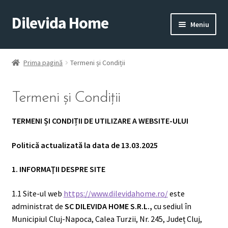
Dilevida Home
Sari
Sari
Meniu
la
la
navigare
conținut
SUPERMARKET
PENTRU
ALIMENTE
CASĂ
Prima pagină
Termeni și Condiții
Termeni și Condiții
TERMENI ȘI CONDIȚII DE UTILIZARE A WEBSITE-ULUI
Politică actualizată la data de 13.03.2025
COPII
ROYALTY
1. INFORMAŢII DESPRE SITE
JUCARII
LINE
1.1 Site-ul web
https://www.dilevidahome.ro/
este
administrat de
SC DILEVIDA HOME S.R.L.,
cu sediul în
Municipiul Cluj-Napoca, Calea Turzii, Nr. 245, Județ Cluj,