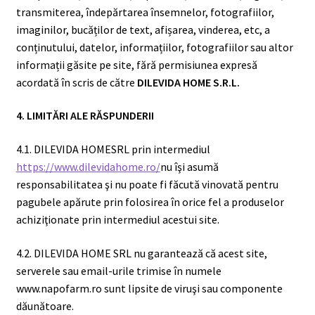
transmiterea, îndepărtarea însemnelor, fotografiilor,
imaginilor, bucăților de text, afișarea, vinderea, etc, a
conținutului, datelor, informațiilor, fotografiilor sau altor
informații găsite pe site, fără permisiunea expresă
acordată în scris de către
DILEVIDA HOME S.R.L.
4. LIMITĂRI ALE RĂSPUNDERII
4.1. DILEVIDA HOMESRL prin intermediul
https://www.dilevidahome.ro/
nu îşi asumă
responsabilitatea şi nu poate fi făcută vinovată pentru
pagubele apărute prin folosirea în orice fel a produselor
achiziţionate prin intermediul acestui site.
4.2. DILEVIDA HOME SRL nu garantează că acest site,
serverele sau email-urile trimise în numele
www.napofarm.ro sunt lipsite de viruşi sau componente
dăunătoare.