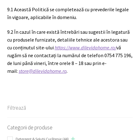
9.1 Această Politică se completează cu prevederile legale
în vigoare, aplicabile în domeniu.
9.2 În cazul în care există întrebări sau sugestii în legatură
cu produsele furnizate, detaliile tehnice ale acestora sau
cu conținutul site-ului
https://www.dilevidahome.ro/
vă
rugăm să ne contactați la numărul de telefon 0754 775 196,
de luni până vineri, între orele 8 – 18 sau prin e-
mail:
store@dilevidahome.ro
.
Filtrează
Categorii de produse
Detergent & Soluții Curățenie
(44)