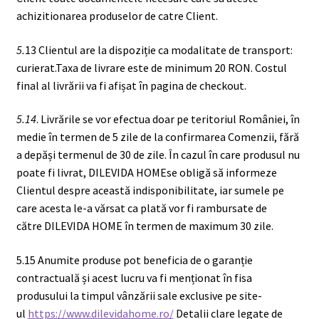
achizitionarea produselor de catre Client.
5.
13 Clientul are la dispoziție ca modalitate de transport:
curierat.Taxa de livrare este de minimum 20 RON. Costul
final al livrării va fi afișat în pagina de checkout.
5.14
. Livrările se vor efectua doar pe teritoriul României, în
medie în termen de 5 zile de la confirmarea Comenzii, fără
a depăși termenul de 30 de zile. În cazul în care produsul nu
poate fi livrat, DILEVIDA HOMEse obligă să informeze
Clientul despre această indisponibilitate, iar sumele pe
care acesta le-a vărsat ca plată vor fi rambursate de
către DILEVIDA HOME în termen de maximum 30 zile.
5.15 Anumite produse pot beneficia de o garanție
contractuală și acest lucru va fi menționat în fisa
produsului la timpul vânzării sale exclusive pe site-
ul
https://www.dilevidahome.ro/
Detalii clare legate de