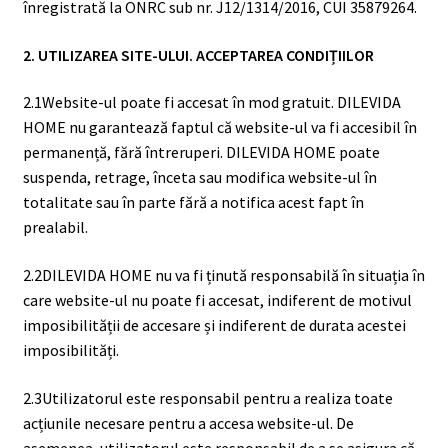
înregistrată la ONRC sub nr. J12/1314/2016, CUI 35879264.
2. UTILIZAREA SITE-ULUI. ACCEPTAREA CONDIȚIILOR
DETERGENT
ÎNGRIJIRE
2.1Website-ul poate fi accesat în mod gratuit. DILEVIDA
SOLUȚII CURĂȚENIE
PERSONALĂ
HOME nu garantează faptul că website-ul va fi accesibil în
permanență, fără întreruperi. DILEVIDA HOME poate
suspenda, retrage, înceta sau modifica website-ul în
totalitate sau în parte fără a notifica acest fapt în
prealabil.
2.2DILEVIDA HOME nu va fi ținută responsabilă în situația în
care website-ul nu poate fi accesat, indiferent de motivul
TROLERE
imposibilității de accesare și indiferent de durata acestei
ARTICOLE VOIAJ
imposibilități.
2.3Utilizatorul este responsabil pentru a realiza toate
acțiunile necesare pentru a accesa website-ul. De
asemenea, utilizatorul este responsabil de a se asigura că,