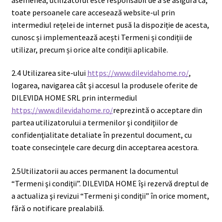
toate persoanele care accesează website-ul prin
intermediul rețelei de internet pusă la dispoziție de acesta,
cunosc și implementează acești Termeni și condiții de
utilizar, precum și orice alte condiții aplicabile.
2.4 Utilizarea site-ului
https://www.dilevidahome.ro/
,
logarea, navigarea cât şi accesul la produsele oferite de
DILEVIDA HOME SRL prin intermediul
https://www.dilevidahome.ro/
reprezintă o acceptare din
partea utilizatorului a termenilor şi condiţiilor de
confidenţialitate detaliate în prezentul document, cu
toate consecinţele care decurg din acceptarea acestora.
2.5Utilizatorii au acces permanent la documentul
“Termeni şi condiţii”. DILEVIDA HOME îşi rezervă dreptul de
a actualiza şi revizui “Termeni şi condiţii” în orice moment,
fără o notificare prealabilă.