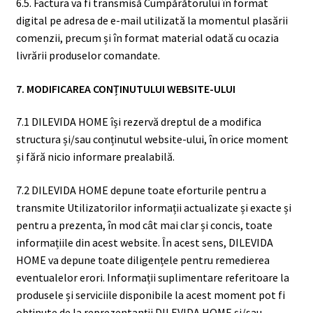
6.5. Factura va fi transmisă Cumpărătorului în format
digital pe adresa de e-mail utilizată la momentul plasării
comenzii, precum și în format material odată cu ocazia
livrării produselor comandate.
7. MODIFICAREA CONȚINUTULUI WEBSITE-ULUI
7.1 DILEVIDA HOME își rezervă dreptul de a modifica
structura și/sau conținutul website-ului, în orice moment
și fără nicio informare prealabilă.
7.2 DILEVIDA HOME depune toate eforturile pentru a
transmite Utilizatorilor informații actualizate și exacte și
pentru a prezenta, în mod cât mai clar și concis, toate
informațiile din acest website. În acest sens, DILEVIDA
HOME va depune toate diligențele pentru remedierea
eventualelor erori. Informații suplimentare referitoare la
produsele și serviciile disponibile la acest moment pot fi
obținute de la reprezentanții DILEVIDA HOME și/sau