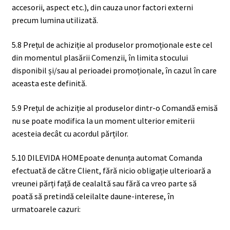
accesorii, aspect etc.), din cauza unor factori externi
precum lumina utilizată.
5.8 Prețul de achiziție al produselor promoționale este cel
din momentul plasării Comenzii, în limita stocului
disponibil și/sau al perioadei promoționale, în cazul în care
aceasta este definită.
5.9 Prețul de achiziție al produselor dintr-o Comandă emisă
nu se poate modifica la un moment ulterior emiterii
acesteia decât cu acordul părților.
5.10 DILEVIDA HOMEpoate denunța automat Comanda
efectuată de către Client, fără nicio obligație ulterioară a
vreunei părți față de cealaltă sau fără ca vreo parte să
poată să pretindă celeilalte daune-interese, în
urmatoarele cazuri: