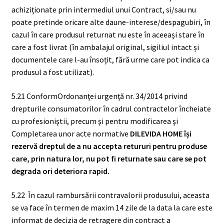
achiziționate prin intermediul unui Contract, si/sau nu
poate pretinde oricare alte daune-interese/despagubiri, în
cazul în care produsul returnat nu este în aceeași stare în
care a fost livrat (în ambalajul original, sigiliul intact și
documentele care l-au însoțit, fără urme care pot indica ca
produsul a fost utilizat).
5.21 ConformOrdonanţei urgenţă nr. 34/2014 privind
drepturile consumatorilor în cadrul contractelor încheiate
cu profesioniştii, precum şi pentru modificarea şi
Completarea unor acte normative
DILEVIDA HOME își
rezervă dreptul de a nu accepta retururi pentru produse
care, prin natura lor, nu pot fi returnate sau care se pot
degrada ori deteriora rapid.
5.22 În cazul rambursării contravalorii produsului, aceasta
se va face în termen de maxim 14 zile de la data la care este
informat de decizia de retragere din contract a