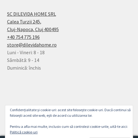
SC DILEVIDA HOME SRL
Calea Turzii 245,
Cluj-Napoca, Cluj 400495
+40 754 775 196
store@dilevidahome.ro
Luni - Vineri: 8 - 18
Sâmbătă: 9 - 14
Duminică: închis
© Dilevida Home 2026
Confidențialitate și cookie-uri: acest site folosește cookie-uri. Dacă continui să
Politică de Confidențialitate
Construit cu
folosești acest site web, ești de acord cu utilizarea lor.
WooCommerce
.
Pentru a afla mai multe, inclusiv cum să controlezi cookie-urile, uită-te aici:
Politică cookie-uri