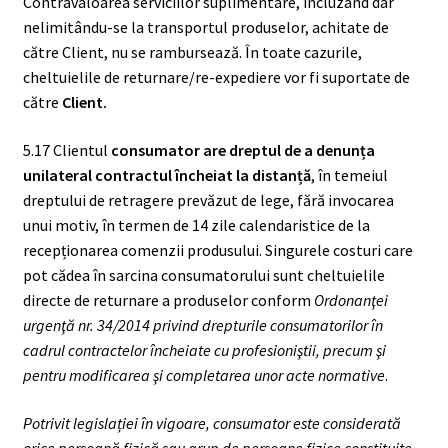
Contravaloarea serviciilor suplimentare, incluzând dar
nelimitându-se la transportul produselor, achitate de
către Client, nu se rambursează. În toate cazurile,
cheltuielile de returnare/re-expediere vor fi suportate de
către
Client.
5.17 Clientul
consumator are dreptul de a denunța
unilateral contractul încheiat la distanță
, în temeiul
dreptului de retragere prevăzut de lege, fără invocarea
unui motiv, în termen de 14 zile calendaristice de la
recepționarea comenzii produsului. Singurele costuri care
pot cădea în sarcina consumatorului sunt cheltuielile
directe de returnare a produselor conform
Ordonanţei
urgenţă nr. 34/2014 privind drepturile consumatorilor în
cadrul contractelor încheiate cu profesioniştii, precum şi
pentru modificarea şi completarea unor acte normative
.
Potrivit legislației în vigoare, consumator este considerată
orice persoană fizică sau grup de persoane fizice constituite