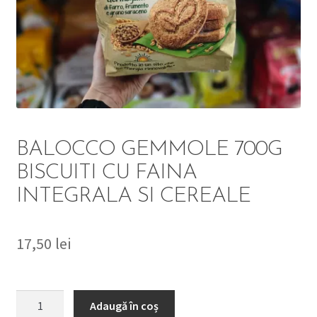
DETERGENT
ÎNGRIJIRE
SOLUȚII CURĂȚENIE
PERSONALĂ
BALOCCO GEMMOLE 700G
BISCUITI CU FAINA
INTEGRALA SI CEREALE
TROLERE
ARTICOLE VOIAJ
17,50
lei
Cantitate
Adaugă în coș
BALOCCO