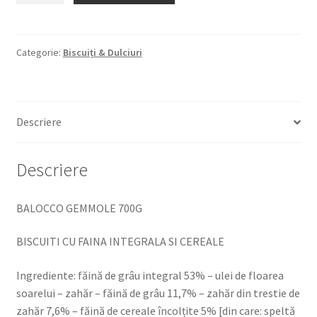
GEMMOLE
700G
BISCUITI
Categorie:
Biscuiți & Dulciuri
CU
FAINA
INTEGRALA
Descriere
SI
CEREALE
Descriere
BALOCCO GEMMOLE 700G
BISCUITI CU FAINA INTEGRALA SI CEREALE
Ingrediente: făină de grâu integral 53% – ulei de floarea
soarelui – zahăr – făină de grâu 11,7% – zahăr din trestie de
zahăr 7,6% – făină de cereale încolțite 5% [din care: speltă