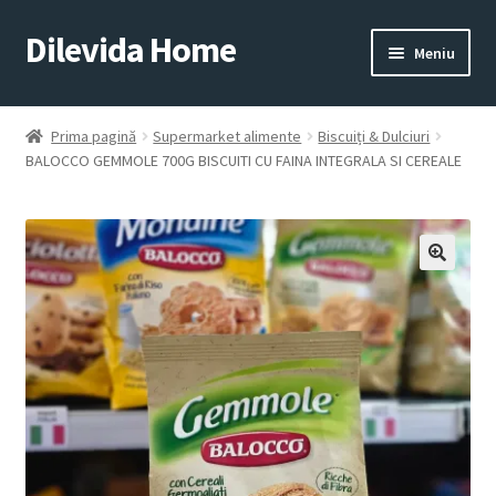
Dilevida Home
Sari
Sari
Meniu
la
la
navigare
conținut
SUPERMARKET
PENTRU
ALIMENTE
CASĂ
Prima pagină
Supermarket alimente
Biscuiți & Dulciuri
BALOCCO GEMMOLE 700G BISCUITI CU FAINA INTEGRALA SI CEREALE
COPII
ROYALTY
JUCARII
LINE