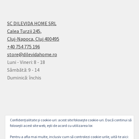
SC DILEVIDA HOME SRL
Calea Turzii 245,
Cluj-Napoca, Cluj 400495
+40 754 775 196
store@dilevidahome.ro
Luni - Vineri: 8 - 18
Sâmbătă: 9 - 14
Duminică: închis
© Dilevida Home 2026
Confidențialitate și cookie-uri: acest site folosește cookie-uri. Dacă continui să
Politică de Confidențialitate
Construit cu
folosești acest site web, ești de acord cu utilizarea lor.
WooCommerce
.
Pentru a afla mai multe, inclusiv cum să controlezi cookie-urile, uită-te aici: