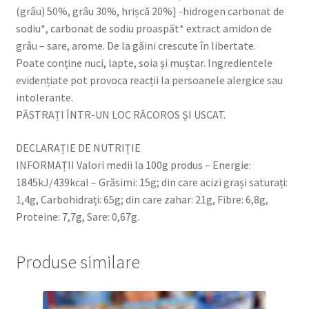
(grâu) 50%, grâu 30%, hrișcă 20%] -hidrogen carbonat de
sodiu*, carbonat de sodiu proaspăt* extract amidon de
grâu – sare, arome. De la găini crescute în libertate.
Poate conține nuci, lapte, soia și muștar. Ingredientele
evidențiate pot provoca reacții la persoanele alergice sau
intolerante.
PĂSTRAȚI ÎNTR-UN LOC RĂCOROS ȘI USCAT.
DECLARAȚIE DE NUTRIȚIE
INFORMAȚII Valori medii la 100g produs – Energie:
1845kJ/439kcal – Grăsimi: 15g; din care acizi grași saturați:
1,4g, Carbohidrați: 65g; din care zahar: 21g, Fibre: 6,8g,
Proteine: 7,7g, Sare: 0,67g.
Produse similare