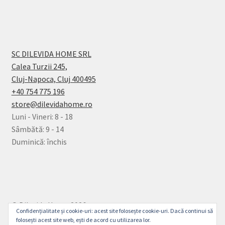
SC DILEVIDA HOME SRL
Calea Turzii 245,
Cluj-Napoca, Cluj 400495
+40 754 775 196
store@dilevidahome.ro
Luni - Vineri: 8 - 18
Sâmbătă: 9 - 14
Duminică: închis
© Dilevida Home 2026
Confidențialitate și cookie-uri: acest site folosește cookie-uri. Dacă continui să
Politică de Confidențialitate
Construit cu
folosești acest site web, ești de acord cu utilizarea lor.