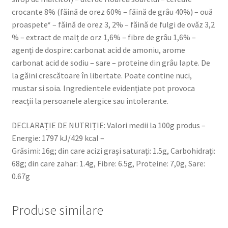
crocante 8% (făină de orez 60% – făină de grâu 40%) – ouă
proaspete* – făină de orez 3, 2% – făină de fulgi de ovăz 3,2
% – extract de malț de orz 1,6% – fibre de grâu 1,6% –
agenți de dospire: carbonat acid de amoniu, arome
carbonat acid de sodiu – sare – proteine ​​din grâu lapte. De
la găini crescătoare în libertate. Poate contine nuci,
mustar si soia. Ingredientele evidențiate pot provoca
reacții la persoanele alergice sau intolerante.
DECLARAȚIE DE NUTRIȚIE: Valori medii la 100g produs –
Energie: 1797 kJ/429 kcal –
Grăsimi: 16g; din care acizi grași saturați: 1.5g, Carbohidrați:
68g; din care zahar: 1.4g, Fibre: 6.5g, Proteine: 7,0g, Sare:
0.67g
Produse similare