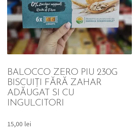
DETERGENT
ÎNGRIJIRE
SOLUȚII CURĂȚENIE
PERSONALĂ
BALOCCO ZERO PIU 230G
BISCUIȚI FĂRĂ ZAHAR
ADĂUGAT SI CU
TROLERE
INGULCITORI
ARTICOLE VOIAJ
15,00
lei