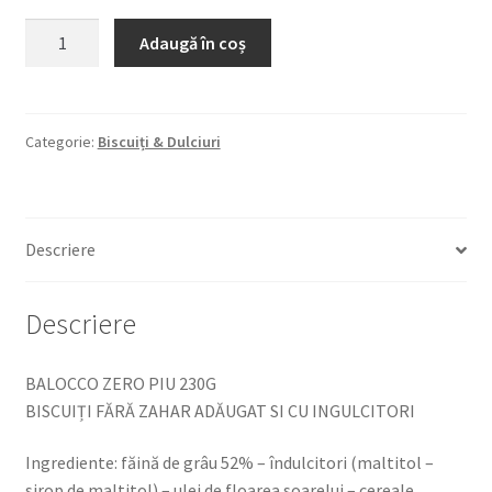
Cantitate
Adaugă în coș
BALOCCO
ZERO
PIU
230G
Categorie:
Biscuiți & Dulciuri
BISCUIȚI
FĂRĂ
ZAHAR
Descriere
ADĂUGAT
SI
CU
Descriere
INGULCITORI
BALOCCO ZERO PIU 230G
BISCUIȚI FĂRĂ ZAHAR ADĂUGAT SI CU INGULCITORI
Ingrediente: făină de grâu 52% – îndulcitori (maltitol –
sirop de maltitol) – ulei de floarea soarelui – cereale