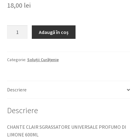
18,00
lei
Cantitate
Adaugă în coș
CHANTE
CLAIR
SGRASSATORE
UNIVERSALE
Categorie:
Soluții Curățenie
PROFUMO
DI
LIMONE
Descriere
600ML
DEGRESANT
UNIVERSAL
Descriere
CU
PARFUM
CHANTE CLAIR SGRASSATORE UNIVERSALE PROFUMO DI
DE
LIMONE 600ML
LAMAIE