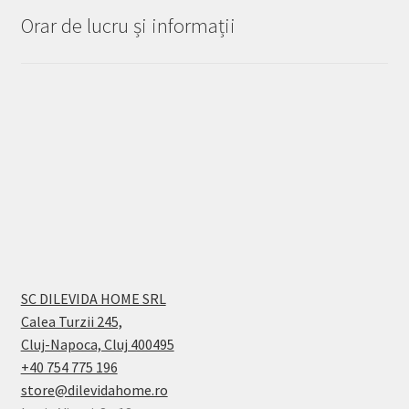
Orar de lucru și informații
SC DILEVIDA HOME SRL
Calea Turzii 245,
Cluj-Napoca, Cluj 400495
+40 754 775 196
store@dilevidahome.ro