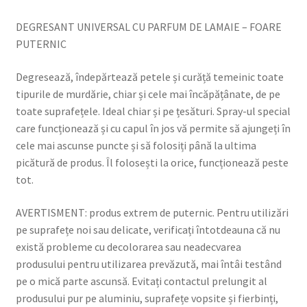
DEGRESANT UNIVERSAL CU PARFUM DE LAMAIE – FOARE
PUTERNIC
Degresează, îndepărtează petele și curăță temeinic toate
tipurile de murdărie, chiar și cele mai încăpățânate, de pe
toate suprafețele. Ideal chiar și pe țesături. Spray-ul special
care funcționează și cu capul în jos vă permite să ajungeți în
cele mai ascunse puncte și să folosiți până la ultima
picătură de produs. Îl folosești la orice, funcționează peste
tot.
AVERTISMENT: produs extrem de puternic. Pentru utilizări
pe suprafețe noi sau delicate, verificați întotdeauna că nu
există probleme cu decolorarea sau neadecvarea
produsului pentru utilizarea prevăzută, mai întâi testând
pe o mică parte ascunsă. Evitați contactul prelungit al
produsului pur pe aluminiu, suprafețe vopsite și fierbinți,