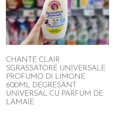
DETERGENT
ÎNGRIJIRE
SOLUȚII CURĂȚENIE
PERSONALĂ
CHANTE CLAIR
SGRASSATORE UNIVERSALE
PROFUMO DI LIMONE
TROLERE
600ML DEGRESANT
ARTICOLE VOIAJ
UNIVERSAL CU PARFUM DE
LAMAIE