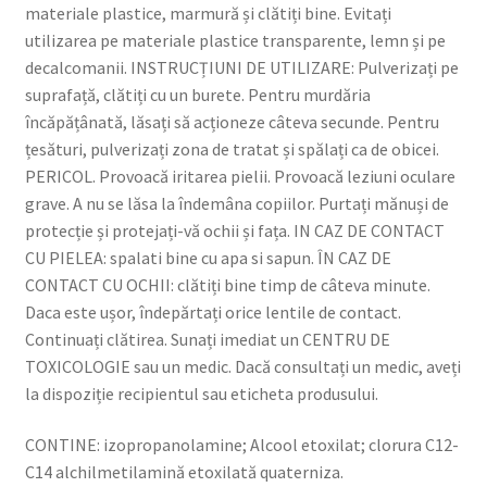
materiale plastice, marmură și clătiți bine. Evitați
utilizarea pe materiale plastice transparente, lemn și pe
decalcomanii. INSTRUCȚIUNI DE UTILIZARE: Pulverizați pe
suprafață, clătiți cu un burete. Pentru murdăria
încăpățânată, lăsați să acționeze câteva secunde. Pentru
țesături, pulverizați zona de tratat și spălați ca de obicei.
PERICOL. Provoacă iritarea pielii. Provoacă leziuni oculare
grave. A nu se lăsa la îndemâna copiilor. Purtați mănuși de
protecție și protejați-vă ochii și fața. IN CAZ DE CONTACT
CU PIELEA: spalati bine cu apa si sapun. ÎN CAZ DE
CONTACT CU OCHII: clătiți bine timp de câteva minute.
Daca este ușor, îndepărtați orice lentile de contact.
Continuați clătirea. Sunați imediat un CENTRU DE
TOXICOLOGIE sau un medic. Dacă consultați un medic, aveți
la dispoziție recipientul sau eticheta produsului.
CONTINE: izopropanolamine; Alcool etoxilat; clorura C12-
C14 alchilmetilamină etoxilată quaterniza.