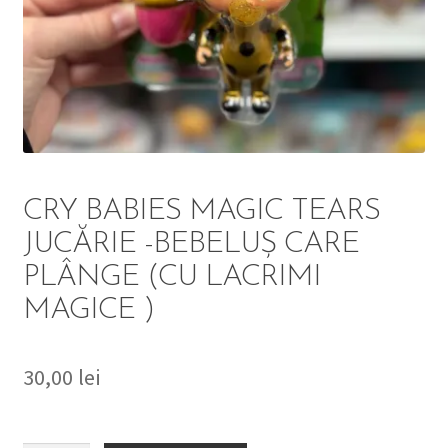
DETERGENT
ÎNGRIJIRE
SOLUȚII CURĂȚENIE
PERSONALĂ
CRY BABIES MAGIC TEARS
JUCĂRIE -BEBELUȘ CARE
PLÂNGE (CU LACRIMI
MAGICE )
TROLERE
ARTICOLE VOIAJ
30,00
lei