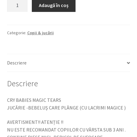
Cantitate
Adaugă în coș
CRY
BABIES
MAGIC
TEARS
Categorie:
Copii & jucării
JUCĂRIE
-
BEBELUȘ
Descriere
CARE
PLÂNGE
(CU
Descriere
LACRIMI
MAGICE
CRY BABIES MAGIC TEARS
)
JUCĂRIE -BEBELUȘ CARE PLÂNGE (CU LACRIMI MAGICE )
AVERTISMENT!! ATENȚIE !!
NU ESTE RECOMANDAT COPIILOR CU VÂRSTA SUB 3 ANI .