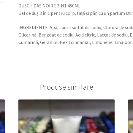
față
DUSCH DAS NOIRE 3IN1 450ML
și
Gel de duș 3 în 1 pentru corp, față și păr, cu un parfum s
păr,
cu
INGREDIENTE: Apă, Lauril sulfat de sodiu, Clorură de so
un
Glicerină, Benzoat de sodiu, Acid citric, Lactat de sodiu,
parfum
Cumarină, Geraniol, Hexil cinnamal, Limonene, Linalool, 
stimulant
și
proaspăt
de
lemn
de
Produse similare
cedru