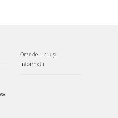
Orar de lucru și
informații
ate