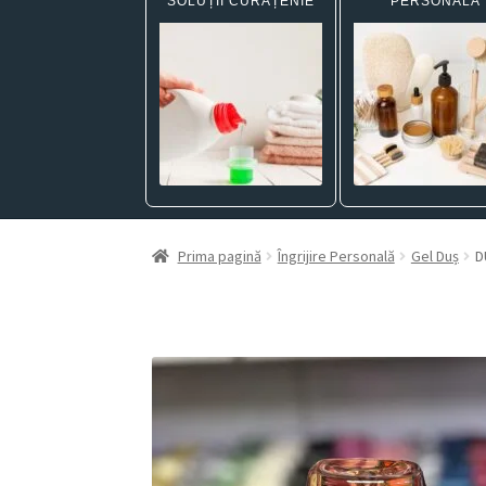
SOLUȚII CURĂȚENIE
PERSONALĂ
Prima pagină
Îngrijire Personală
Gel Duș
D