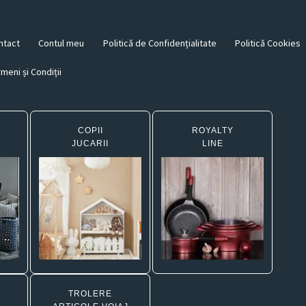
ntact
Contul meu
Politică de Confidențialitate
Politică Cookies
meni și Condiții
COPII
ROYALTY
JUCARII
LINE
TROLERE