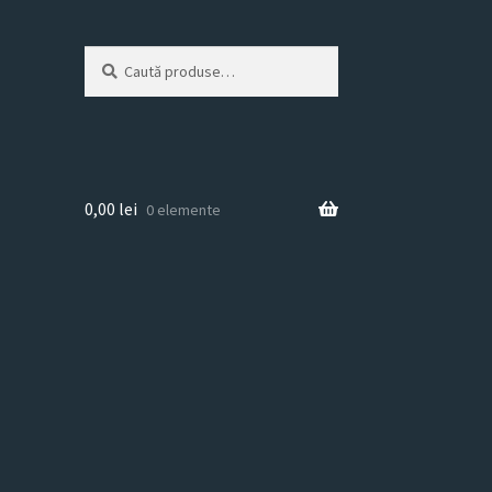
Caută
Caută
după:
0,00
lei
0 elemente