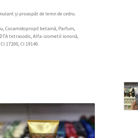
timulant și proaspăt de lemn de cedru.
diu, Cocamidopropil betaină, Parfum,
 EDTA tetrasodic, Alfa-izometil iononă,
CI 17200, CI 19140.