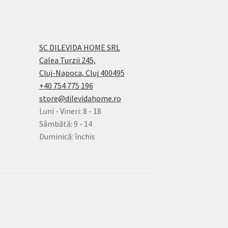
SC DILEVIDA HOME SRL
Calea Turzii 245,
Cluj-Napoca, Cluj 400495
+40 754 775 196
store@dilevidahome.ro
Luni - Vineri: 8 - 18
Sâmbătă: 9 - 14
Duminică: închis