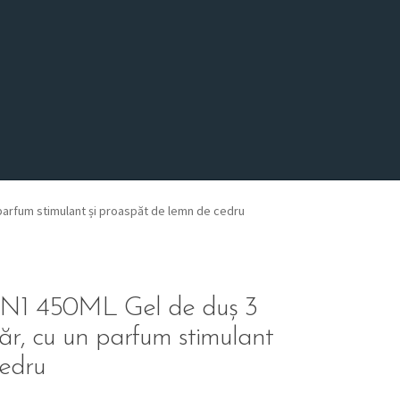
 parfum stimulant și proaspăt de lemn de cedru
1 450ML Gel de duș 3
 păr, cu un parfum stimulant
cedru