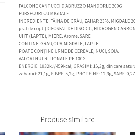
FALCONE CANTUCCI D’ABRUZZO MANDORLE 200G
FURSECURI CU MIGDALE
INGREDIENTE: FĂINĂ DE GRÂU, ZAHĂR 23%, MIGDALE 20%, 
praf de copt (DIFOSFAT DE DISODIC, HIDROGEN CARBON
UHT (LAPTE), MIERE, Arome, SARE.
CONTINE: GRAU,OUA,MIGDALE, LAPTE.
POATE CONȚINE URME DE CEREALE, NUCI, SOIA.
VALORI NUTRITIONALE PE 100G:
ENERGIE: 1932kJ/459kcal; GRASIMI: 15,3g, din care satur
zaharuri: 21,1g, FIBRE: 5,2g, PROTEINE: 12,3g, SARE: 0,2
Produse similare