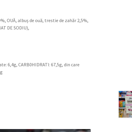
OUĂ, albuș de ouă, trestie de zahăr 2,5%,
AT DE SODIU),
ate: 6,4g, CARB0HIDRATI: 67,5g, din care
7g