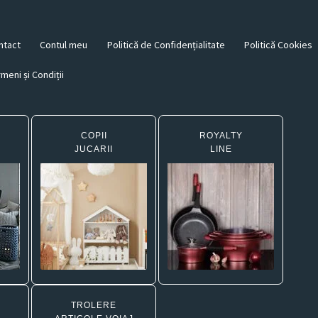
ntact
Contul meu
Politică de Confidențialitate
Politică Cookies
meni și Condiții
COPII
ROYALTY
JUCARII
LINE
TROLERE