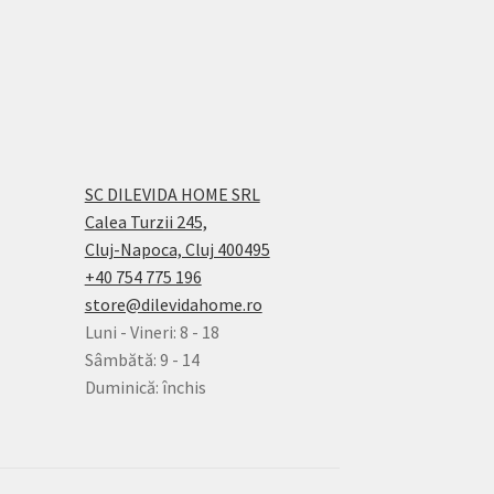
SC DILEVIDA HOME SRL
Calea Turzii 245,
Cluj-Napoca, Cluj 400495
+40 754 775 196
store@dilevidahome.ro
Luni - Vineri: 8 - 18
Sâmbătă: 9 - 14
Duminică: închis