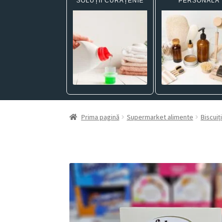
SOLUȚII CURĂȚENIE
PERSONALĂ
Prima pagină
Supermarket alimente
Biscuiți