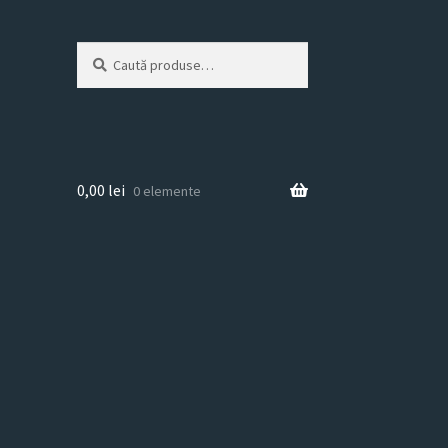
Caută
Caută
după:
0,00
lei
0 elemente