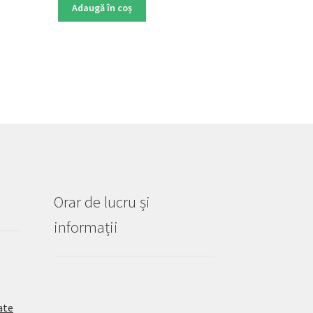
Adaugă în coș
Orar de lucru și
informații
ate