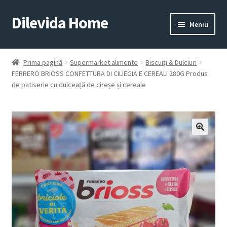
Dilevida Home
Sari
Sari
Meniu
la
la
navigare
conținut
SUPERMARKET
PENTRU
ALIMENTE
CASĂ
Prima pagină
Supermarket alimente
Biscuiți & Dulciuri
FERRERO BRIOSS CONFETTURA DI CILIEGIA E CEREALI 280G Produs
de patiserie cu dulceață de cireșe și cereale
COPII
ROYALTY
JUCARII
LINE