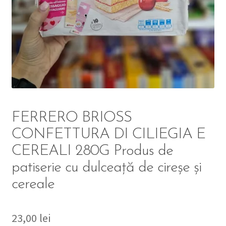
DETERGENT
ÎNGRIJIRE
SOLUȚII CURĂȚENIE
PERSONALĂ
FERRERO BRIOSS
CONFETTURA DI CILIEGIA E
CEREALI 280G Produs de
TROLERE
patiserie cu dulceață de cireșe și
ARTICOLE VOIAJ
cereale
23,00
lei