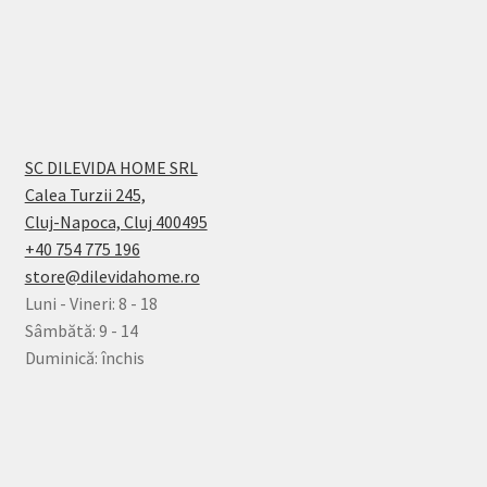
SC DILEVIDA HOME SRL
Calea Turzii 245,
Cluj-Napoca, Cluj 400495
+40 754 775 196
store@dilevidahome.ro
Luni - Vineri: 8 - 18
Sâmbătă: 9 - 14
Duminică: închis