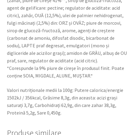
(zahăr, piure de cireșe 41%**, sirop de glucoză-fructoză,
agent de gelificare: pectine; regulator de aciditate: acid
citric), zahăr, OUĂ (12,5%), ulei de palmier nehidrogenat,
fulgi măcinați (2,5%) din: ORZ și OVĂZ; piure de morcovi,
sirop de glucoză-fructoză, arome, agenți de creștere
(carbonat de amoniu, difosfat disodic, bicarbonat de
sodiu), LAPTE praf degresat, emulgatori (mono și
digliceride ale acizilor grași); amidon de GRÂU, albuș de OU
praf, sare, regulator de aciditate (acid citric).
*Corespunde la 9% piure de cireșe în produsul finit. Poate
conține SOIA, MIGDALE, ALUNE, MUȘTAR.*
Valori nutriționale medii la 100g: Putere calorica/energie
1502kJ / 356kcal, Grăsime 8,3g, din aceasta: acizi grași
saturați 3,7g, Carbohidrați 62,9g, din care zahar 38,3g,
Proteină 5,2g, Sare 0,450g.
Produse similare