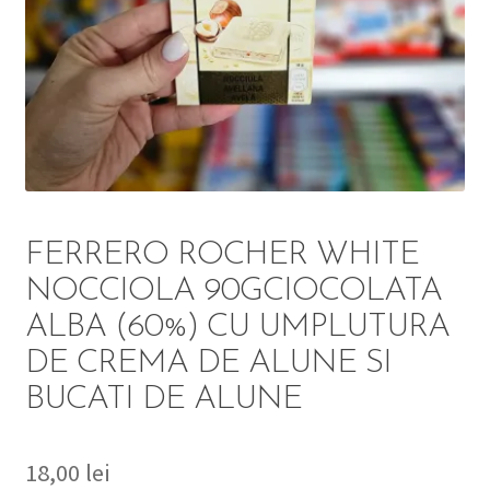
DETERGENT
ÎNGRIJIRE
SOLUȚII CURĂȚENIE
PERSONALĂ
FERRERO ROCHER WHITE
NOCCIOLA 90GCIOCOLATA
ALBA (60%) CU UMPLUTURA
TROLERE
DE CREMA DE ALUNE SI
ARTICOLE VOIAJ
BUCATI DE ALUNE
18,00
lei