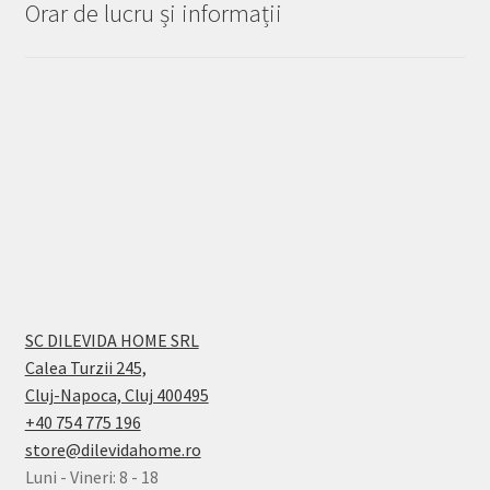
Orar de lucru și informații
SC DILEVIDA HOME SRL
Calea Turzii 245,
Cluj-Napoca, Cluj 400495
+40 754 775 196
store@dilevidahome.ro
Luni - Vineri: 8 - 18