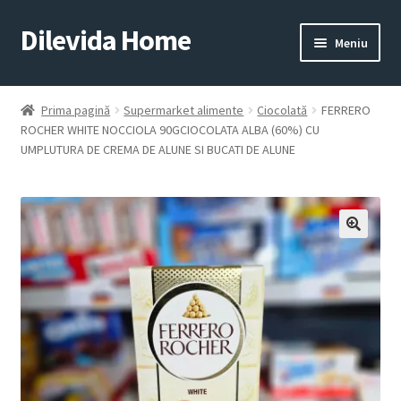
Dilevida Home
Sari
Sari
Meniu
la
la
navigare
conținut
SUPERMARKET
PENTRU
ALIMENTE
CASĂ
Prima pagină
Supermarket alimente
Ciocolată
FERRERO
ROCHER WHITE NOCCIOLA 90GCIOCOLATA ALBA (60%) CU
UMPLUTURA DE CREMA DE ALUNE SI BUCATI DE ALUNE
COPII
ROYALTY
JUCARII
LINE