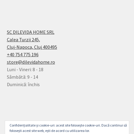
SC DILEVIDA HOME SRL
Calea Turzii 245,
Cluj-Napoca, Cluj 400495
+40 754 775 196
store@dilevidahome.ro
Luni - Vineri: 8 - 18
Sâmbătă: 9 - 14
Duminică: închis
© Dilevida Home 2026
Confidențialitate și cookie-uri: acest site folosește cookie-uri. Dacă continui să
Politică de Confidențialitate
Construit cu
folosești acest site web, ești de acord cu utilizarea lor.