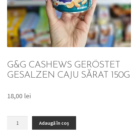
DETERGENT
ÎNGRIJIRE
SOLUȚII CURĂȚENIE
PERSONALĂ
G&G CASHEWS GERÖSTET
GESALZEN CAJU SĂRAT 150G
18,00
lei
TROLERE
ARTICOLE VOIAJ
Cantitate
Adaugă în coș
G&G
CASHEWS