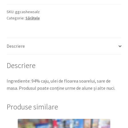
GERÖSTET
GESALZEN
SKU:
ggcashewsalz
Categorie:
Sărăţele
CAJU
SĂRAT
150G
Descriere
Descriere
Ingrediente: 94% caju, ulei de floarea soarelui, sare de
masa. Produsul poate conține urme de alune și alte nuci.
Produse similare