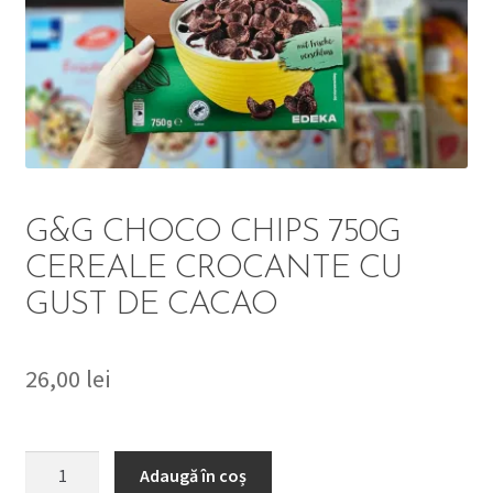
DETERGENT
ÎNGRIJIRE
SOLUȚII CURĂȚENIE
PERSONALĂ
G&G CHOCO CHIPS 750G
CEREALE CROCANTE CU
GUST DE CACAO
TROLERE
ARTICOLE VOIAJ
26,00
lei
Cantitate
Adaugă în coș
G&G