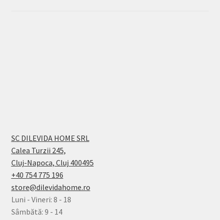
SC DILEVIDA HOME SRL
Calea Turzii 245,
Cluj-Napoca, Cluj 400495
+40 754 775 196
store@dilevidahome.ro
Luni - Vineri: 8 - 18
Sâmbătă: 9 - 14