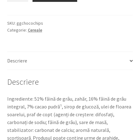
CHOCO
CHIPS
750G
SKU:
ggchocochips
Categorie:
Cereale
CEREALE
CROCANTE
CU
GUST
Descriere
DE
CACAO
Descriere
Ingrediente: 51% făină de grâu, zahăr, 16% făină de grâu
integral, 7% cacao pudră¹, sirop de glucoză, ulei de floarea
soarelui, praf de copt (agenți de creștere: difosfați,
carbonați de sodiu; făină de grâu), sare de masă,
stabilizator: carbonat de calciu; aromă naturală,
scorțișoară. Produsul poate contine urme de arahide,