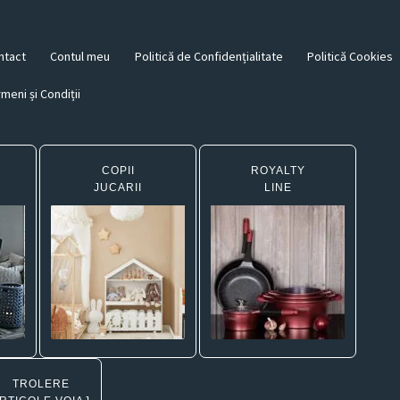
ntact
Contul meu
Politică de Confidențialitate
Politică Cookies
meni și Condiții
COPII
ROYALTY
JUCARII
LINE
TROLERE