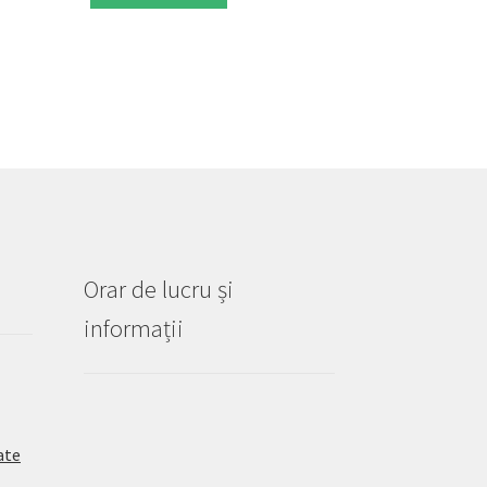
Orar de lucru și
informații
ate