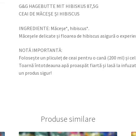
G&G HAGEBUTTE MIT HIBISKUS 87,5G
CEAI DE MĂCEȘE ȘI HIBISCUS
INGREDIENTE: Măceșe*, hibiscus*.
Măceșele delicate și floarea de hibiscus asigură o experien
NOTĂ IMPORTANTĂ:
Folosește un pliculeț de ceai pentru o cană (200 ml) și cel 
Toarnă întotdeauna apă proaspăt fiartă și lasă la infuzat
un produs sigur!
Produse similare