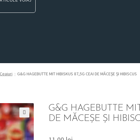
RTICOLE VOIAJ
Ceaiuri
G&G HAGEBUTTE MIT HIBISKUS 87,5G CEAI DE MĂCEȘE ȘI HIBISCUS
G&G HAGEBUTTE MIT 
DE MĂCEȘE ȘI HIBIS
🔍
11,00
lei