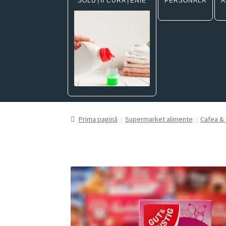
SOLUȚII CURĂȚENIE
PERSONALĂ
A
Prima pagină
Supermarket alimente
Cafea & 