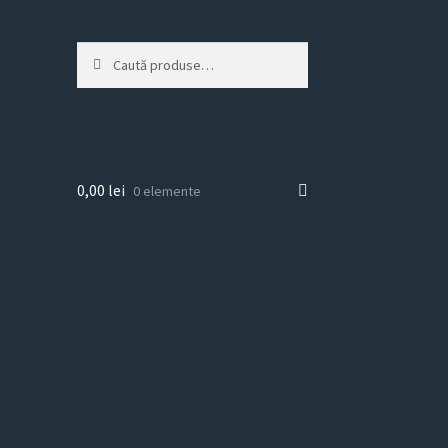
Caută
Caută
după:
0,00
lei
0 elemente