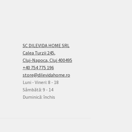
SC DILEVIDA HOME SRL
Calea Turzii 245,
Cluj-Napoca, Cluj 400495
+40 754 775 196
store@dilevidahome.ro
Luni - Vineri: 8 - 18
Sâmbătă: 9 - 14
Duminică: închis