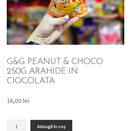
DETERGENT
ÎNGRIJIRE
SOLUȚII CURĂȚENIE
PERSONALĂ
G&G PEANUT & CHOCO
250G ARAHIDE IN
CIOCOLATA
TROLERE
ARTICOLE VOIAJ
16,00
lei
Cantitate
Adaugă în coș
G&G