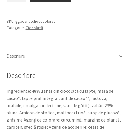
PEANUT
&
CHOCO
SKU:
ggpeanutchococolorat
Categorie:
Ciocolată
250G
ARAHIDE
IN
CIOCOLATA
Descriere
Descriere
Ingrediente: 48% zahar din ciocolata cu lapte, masa de
cacao*, lapte praf integral, unt de cacao**, lactoza,
arahide, emulgator: lecitine; sare de gătit), zahăr, 23%
alune. Amidon de stafide, maltodextrină, sirop de glucoză,
grăsime Agenți de colorare: curcumină, margine de plantă,
caroten, sfeclă roșie; Agenți de acoperire: ceară de