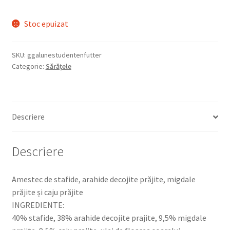
Stoc epuizat
SKU:
ggalunestudentenfutter
Categorie:
Sărăţele
Descriere
Descriere
Amestec de stafide, arahide decojite prăjite, migdale
prăjite și caju prăjite
INGREDIENTE:
40% stafide, 38% arahide decojite prajite, 9,5% migdale