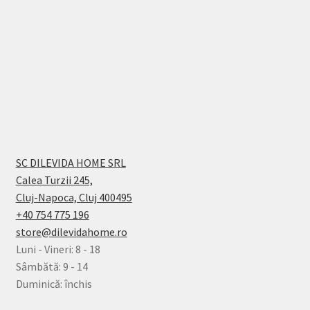
SC DILEVIDA HOME SRL
Calea Turzii 245,
Cluj-Napoca, Cluj 400495
+40 754 775 196
store@dilevidahome.ro
Luni - Vineri: 8 - 18
Sâmbătă: 9 - 14
Duminică: închis