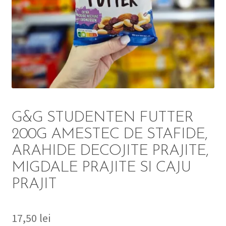
DETERGENT
ÎNGRIJIRE
SOLUȚII CURĂȚENIE
PERSONALĂ
G&G STUDENTEN FUTTER
200G AMESTEC DE STAFIDE,
ARAHIDE DECOJITE PRAJITE,
TROLERE
MIGDALE PRAJITE SI CAJU
ARTICOLE VOIAJ
PRAJIT
17,50
lei