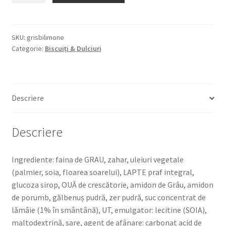
LIMONE
150G
BISCUITI
SKU:
grisbilimone
Categorie:
Biscuiți & Dulciuri
UMPLUTI
CU
CREMA
DE
Descriere
LAMAIE
40%
Descriere
Ingrediente: faina de GRAU, zahar, uleiuri vegetale
(palmier, soia, floarea soarelui), LAPTE praf integral,
glucoza sirop, OUĂ de crescătorie, amidon de Grâu, amidon
de porumb, gălbenuș pudră, zer pudră, suc concentrat de
lămâie (1% în smântână), UT, emulgator: lecitine (SOIA),
maltodextrină, sare, agent de afânare: carbonat acid de