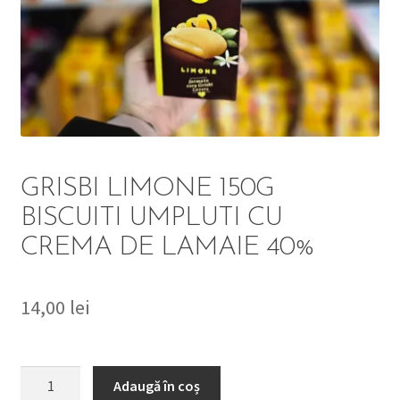
DETERGENT
ÎNGRIJIRE
SOLUȚII CURĂȚENIE
PERSONALĂ
GRISBI LIMONE 150G
BISCUITI UMPLUTI CU
CREMA DE LAMAIE 40%
TROLERE
ARTICOLE VOIAJ
14,00
lei
Cantitate
Adaugă în coș
GRISBI