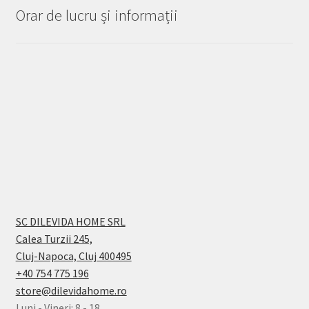
Orar de lucru și informații
SC DILEVIDA HOME SRL
Calea Turzii 245,
Cluj-Napoca, Cluj 400495
+40 754 775 196
store@dilevidahome.ro
Luni - Vineri: 8 - 18