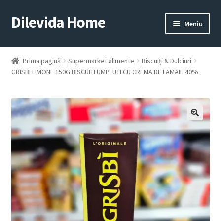
Dilevida Home
Sari
Sari
Meniu
la
la
navigare
conținut
SUPERMARKET
PENTRU
ALIMENTE
CASĂ
Prima pagină
Supermarket alimente
Biscuiți & Dulciuri
GRISBI LIMONE 150G BISCUITI UMPLUTI CU CREMA DE LAMAIE 40%
COPII
ROYALTY
JUCARII
LINE