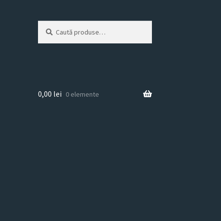
Caută
Caută
după:
0,00
lei
0 elemente