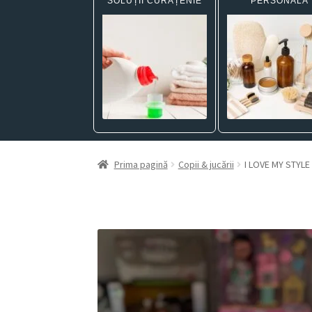
SOLUȚII CURĂȚENIE
PERSONALĂ
Prima pagină
Copii & jucării
I LOVE MY STYL