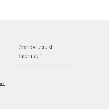
Orar de lucru și
informații
ate