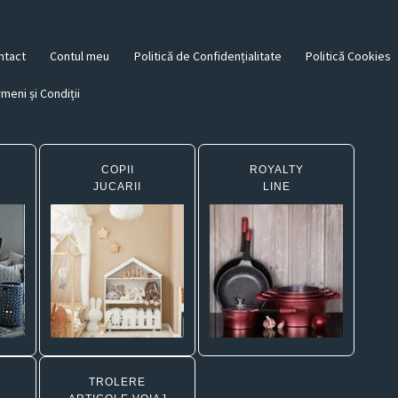
ntact
Contul meu
Politică de Confidențialitate
Politică Cookies
meni și Condiții
COPII
ROYALTY
JUCARII
LINE
TROLERE