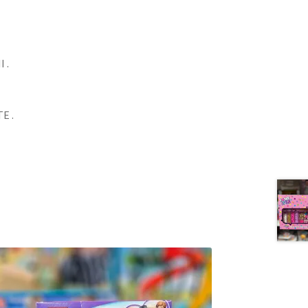
 .
E .