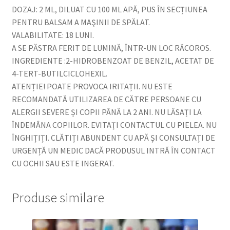
DOZAJ: 2 ML, DILUAT CU 100 ML APĂ, PUS ÎN SECȚIUNEA
PENTRU BALSAM A MAŞINII DE SPĂLAT.
VALABILITATE: 18 LUNI.
A SE PĂSTRA FERIT DE LUMINĂ, ÎNTR-UN LOC RĂCOROS.
INGREDIENTE :2-HIDROBENZOAT DE BENZIL, ACETAT DE
4-TERT-BUTILCICLOHEXIL.
ATENȚIE! POATE PROVOCA IRITAȚII. NU ESTE
RECOMANDATĂ UTILIZAREA DE CĂTRE PERSOANE CU
ALERGII SEVERE ȘI COPII PÂNĂ LA 2 ANI. NU LĂSAȚI LA
ÎNDEMÂNA COPIILOR. EVITAȚI CONTACTUL CU PIELEA. NU
ÎNGHIȚIȚI. CLĂTIȚI ABUNDENT CU APĂ ȘI CONSULTAȚI DE
URGENȚĂ UN MEDIC DACĂ PRODUSUL INTRĂ ÎN CONTACT
CU OCHII SAU ESTE INGERAT.
Produse similare