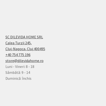
SC DILEVIDA HOME SRL
Calea Turzii 245,
Cluj-Napoca, Cluj 400495
+40 754 775 196
store@dilevidahome.ro
Luni - Vineri: 8 - 18
Sâmbătă: 9 - 14
Duminică: închis