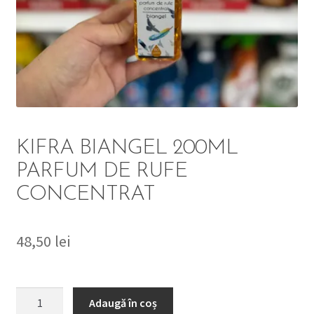
DETERGENT
ÎNGRIJIRE
SOLUȚII CURĂȚENIE
PERSONALĂ
KIFRA BIANGEL 200ML
PARFUM DE RUFE
CONCENTRAT
TROLERE
ARTICOLE VOIAJ
48,50
lei
Cantitate
Adaugă în coș
KIFRA