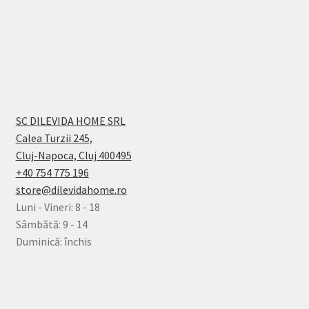
SC DILEVIDA HOME SRL
Calea Turzii 245,
Cluj-Napoca, Cluj 400495
+40 754 775 196
store@dilevidahome.ro
Luni - Vineri: 8 - 18
Sâmbătă: 9 - 14
Duminică: închis