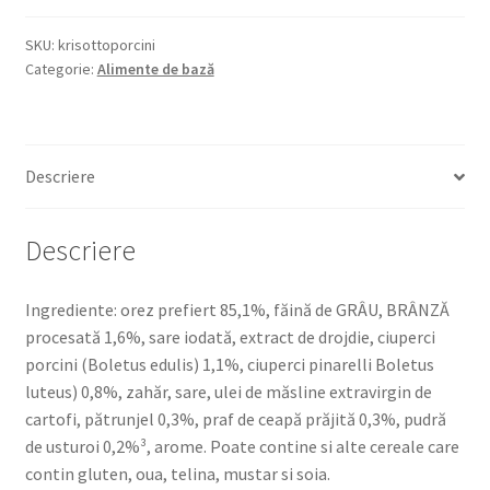
PORCINI
175G
SKU:
krisottoporcini
Categorie:
Alimente de bază
-
RISOTTO
Descriere
Descriere
Ingrediente: orez prefiert 85,1%, făină de GRÂU, BRÂNZĂ
procesată 1,6%, sare iodată, extract de drojdie, ciuperci
porcini (Boletus edulis) 1,1%, ciuperci pinarelli Boletus
luteus) 0,8%, zahăr, sare, ulei de măsline extravirgin de
cartofi, pătrunjel 0,3%, praf de ceapă prăjită 0,3%, pudră
de usturoi 0,2%³, arome. Poate contine si alte cereale care
contin gluten, oua, telina, mustar si soia.