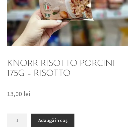
DETERGENT
ÎNGRIJIRE
SOLUȚII CURĂȚENIE
PERSONALĂ
KNORR RISOTTO PORCINI
175G – RISOTTO
13,00
lei
TROLERE
ARTICOLE VOIAJ
Cantitate
Adaugă în coș
KNORR
RISOTTO