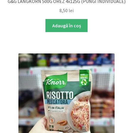
G&G LANGKORN 500G OREZ 4x125G (PUNGI INDIVIDUALE)
8,50
lei
Adaugă în coș