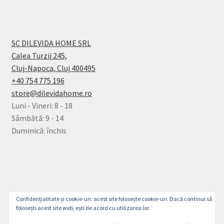
SC DILEVIDA HOME SRL
Calea Turzii 245,
Cluj-Napoca, Cluj 400495
+40 754 775 196
store@dilevidahome.ro
Luni - Vineri: 8 - 18
Sâmbătă: 9 - 14
Duminică: închis
© Dilevida Home 2026
Confidențialitate și cookie-uri: acest site folosește cookie-uri. Dacă continui să
Politică de Confidențialitate
Construit cu
folosești acest site web, ești de acord cu utilizarea lor.
WooCommerce
.