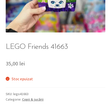
DETERGENT
ÎNGRIJIRE
SOLUȚII CURĂȚENIE
PERSONALĂ
LEGO Friends 41663
35,00
lei
TROLERE
Stoc epuizat
ARTICOLE VOIAJ
SKU:
lego41663
Categorie:
Copii & jucării