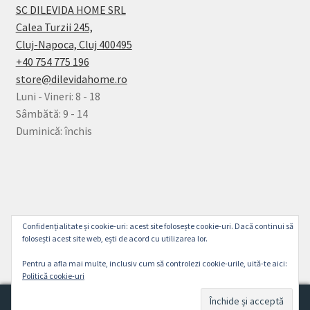
SC DILEVIDA HOME SRL
Calea Turzii 245,
Cluj-Napoca, Cluj 400495
+40 754 775 196
store@dilevidahome.ro
Luni - Vineri: 8 - 18
Sâmbătă: 9 - 14
Duminică: închis
© Dilevida Home 2026
Confidențialitate și cookie-uri: acest site folosește cookie-uri. Dacă continui să
Politică de Confidențialitate
Construit cu
folosești acest site web, ești de acord cu utilizarea lor.
WooCommerce
.
Pentru a afla mai multe, inclusiv cum să controlezi cookie-urile, uită-te aici:
Politică cookie-uri
0