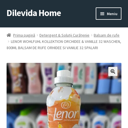
Dilevida Home
Sari
Sari
Meniu
la
la
navigare
conținut
SUPERMARKET
PENTRU
ALIMENTE
CASĂ
Prima pagină
Detergent & Soluții Curățenie
Balsam de rufe
LENOR WOHLFUHL KOLLEKTION ORCHIDEE & VANILLE 32 WASCHEN,
800ML BALSAM DE RUFE ORHIDEE SI VANILIE 32 SPALARI
COPII
ROYALTY
JUCARII
LINE