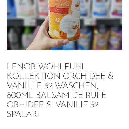
DETERGENT
ÎNGRIJIRE
SOLUȚII CURĂȚENIE
PERSONALĂ
LENOR WOHLFUHL
KOLLEKTION ORCHIDEE &
VANILLE 32 WASCHEN,
TROLERE
800ML BALSAM DE RUFE
ARTICOLE VOIAJ
ORHIDEE SI VANILIE 32
SPALARI