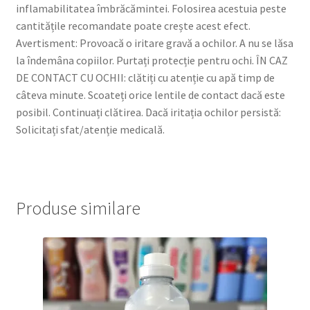
inflamabilitatea îmbrăcămintei. Folosirea acestuia peste
cantitățile recomandate poate crește acest efect.
Avertisment: Provoacă o iritare gravă a ochilor. A nu se lăsa
la îndemâna copiilor. Purtați protecție pentru ochi. ÎN CAZ
DE CONTACT CU OCHII: clătiți cu atenție cu apă timp de
câteva minute. Scoateți orice lentile de contact dacă este
posibil. Continuați clătirea. Dacă iritația ochilor persistă:
Solicitați sfat/atenție medicală.
Produse similare