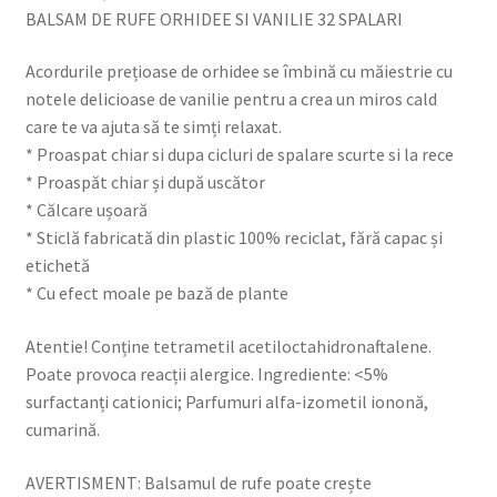
BALSAM DE RUFE ORHIDEE SI VANILIE 32 SPALARI
VANILIE
32
Acordurile prețioase de orhidee se îmbină cu măiestrie cu
SPALARI
notele delicioase de vanilie pentru a crea un miros cald
care te va ajuta să te simți relaxat.
* Proaspat chiar si dupa cicluri de spalare scurte si la rece
* Proaspăt chiar și după uscător
* Călcare ușoară
* Sticlă fabricată din plastic 100% reciclat, fără capac și
etichetă
* Cu efect moale pe bază de plante
Atentie! Conține tetrametil acetiloctahidronaftalene.
Poate provoca reacții alergice. Ingrediente: <5%
surfactanți cationici; Parfumuri alfa-izometil iononă,
cumarină.
AVERTISMENT: Balsamul de rufe poate crește