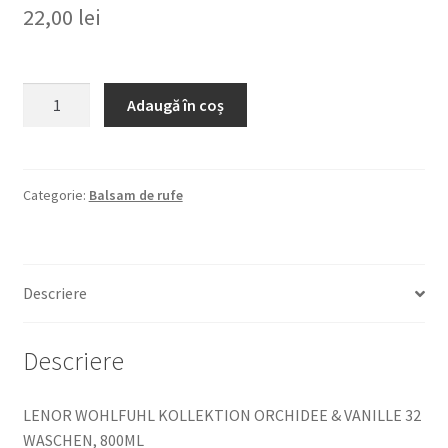
22,00
lei
Cantitate
Adaugă în coș
LENOR
WOHLFUHL
KOLLEKTION
ORCHIDEE
Categorie:
Balsam de rufe
&
VANILLE
32
Descriere
WASCHEN,
800ML
BALSAM
Descriere
DE
RUFE
LENOR WOHLFUHL KOLLEKTION ORCHIDEE & VANILLE 32
ORHIDEE
WASCHEN, 800ML
SI