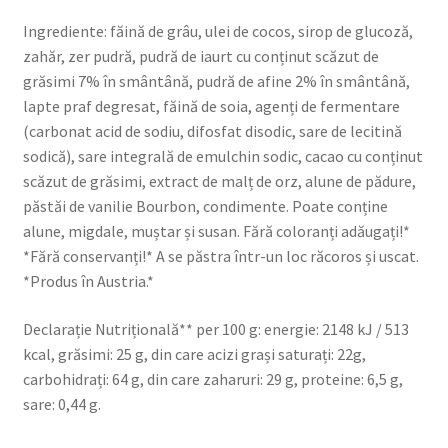
Ingrediente: făină de grâu, ulei de cocos, sirop de glucoză,
zahăr, zer pudră, pudră de iaurt cu conținut scăzut de
grăsimi 7% în smântână, pudră de afine 2% în smântână,
lapte praf degresat, făină de soia, agenți de fermentare
(carbonat acid de sodiu, difosfat disodic, sare de lecitină
sodică), sare integrală de emulchin sodic, cacao cu conținut
scăzut de grăsimi, extract de malț de orz, alune de pădure,
păstăi de vanilie Bourbon, condimente. Poate conține
alune, migdale, muștar și susan. Fără coloranți adăugați!*
*Fără conservanți!* A se păstra într-un loc răcoros și uscat.
*Produs în Austria.*
Declarație Nutrițională** per 100 g: energie: 2148 kJ / 513
kcal, grăsimi: 25 g, din care acizi grași saturați: 22g,
carbohidrați: 64 g, din care zaharuri: 29 g, proteine: 6,5 g,
sare: 0,44 g.