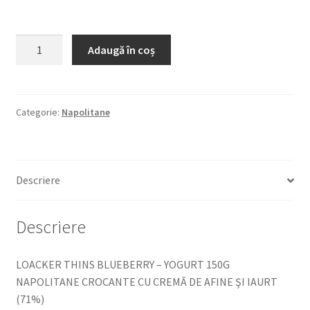
Cantitate
Adaugă în coș
LOACKER
THINS
BLUEBERRY
-
Categorie:
Napolitane
YOGURT
150G
NAPOLITANE
Descriere
CROCANTE
CU
CREMĂ
Descriere
DE
AFINE
LOACKER THINS BLUEBERRY – YOGURT 150G
ŞI
NAPOLITANE CROCANTE CU CREMĂ DE AFINE ŞI IAURT
IAURT
(71%)
(71%)