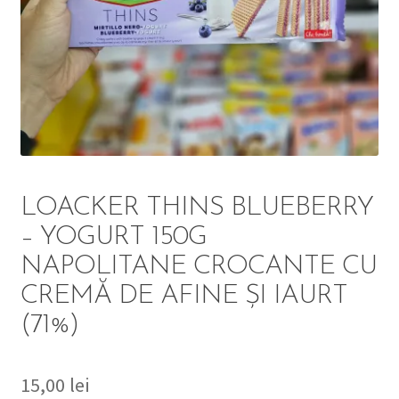
DETERGENT
ÎNGRIJIRE
SOLUȚII CURĂȚENIE
PERSONALĂ
LOACKER THINS BLUEBERRY
– YOGURT 150G
NAPOLITANE CROCANTE CU
TROLERE
CREMĂ DE AFINE ŞI IAURT
ARTICOLE VOIAJ
(71%)
15,00
lei