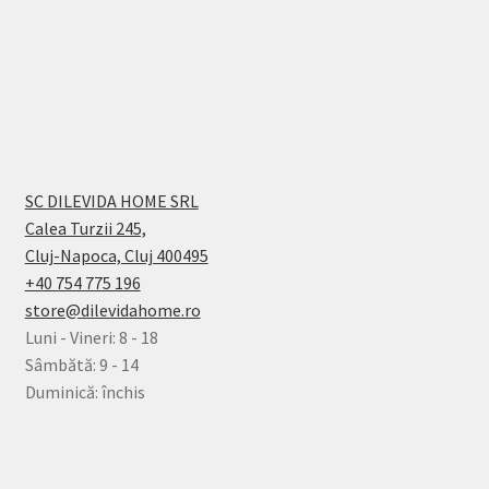
SC DILEVIDA HOME SRL
Calea Turzii 245,
Cluj-Napoca, Cluj 400495
+40 754 775 196
store@dilevidahome.ro
Luni - Vineri: 8 - 18
Sâmbătă: 9 - 14
Duminică: închis