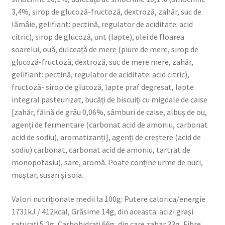
3,4%, sirop de glucoză-fructoză, dextroză, zahăr, suc de
lămâie, gelifiant: pectină, regulator de aciditate: acid
citric), sirop de glucoză, unt (lapte), ulei de floarea
soarelui, ouă, dulceață de mere (piure de mere, sirop de
glucoză-fructoză, dextroză, suc de mere mere, zahăr,
gelifiant: pectină, regulator de aciditate: acid citric),
fructoză- sirop de glucoză, lapte praf degresat, lapte
integral pasteurizat, bucăți de biscuiți cu migdale de caise
[zahăr, făină de grâu 0,06%, sâmburi de caise, albuș de ou,
agenți de fermentare (carbonat acid de amoniu, carbonat
acid de sodiu), aromatizanți], agenți de creștere (acid de
sodiu) carbonat, carbonat acid de amoniu, tartrat de
monopotasiu), sare, aromă. Poate conține urme de nuci,
muștar, susan și soia.
Valori nutriționale medii la 100g: Putere calorica/energie
1731kJ / 412kcal, Grăsime 14g, din aceasta: acizi grași
saturați 5,2g, Carbohidrați 66g, din care zahar 33g, Fibre