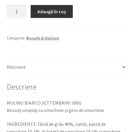
Cantitate
Adaugă în coș
MULINO
BIANCO
SETTEMBRINI
300G
Categorie:
Biscuiți & Dulciuri
Biscuiți
umpluți
cu
Descriere
smochine
și
gem
Descriere
de
smochine
MULINO BIANCO SETTEMBRINI 300G
Biscuiți umpluți cu smochine și gem de smochine
INGREDIENTE: făină de grâu 40%, zahăr, pastă de
smochine 10,1%, dulceață de smochine 10,1% (smochine