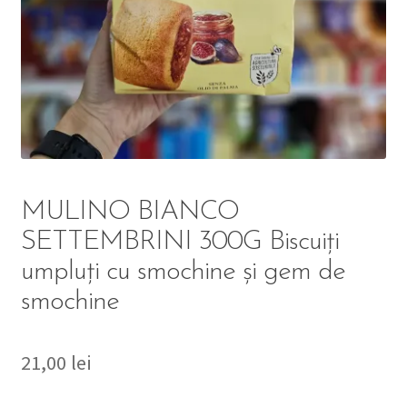
DETERGENT
ÎNGRIJIRE
SOLUȚII CURĂȚENIE
PERSONALĂ
MULINO BIANCO
SETTEMBRINI 300G Biscuiți
umpluți cu smochine și gem de
TROLERE
smochine
ARTICOLE VOIAJ
21,00
lei