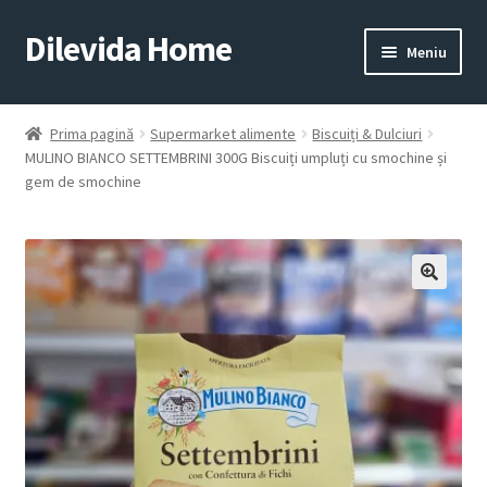
Dilevida Home
Sari
Sari
Meniu
la
la
navigare
conținut
SUPERMARKET
PENTRU
ALIMENTE
CASĂ
Prima pagină
Supermarket alimente
Biscuiți & Dulciuri
MULINO BIANCO SETTEMBRINI 300G Biscuiți umpluți cu smochine și
gem de smochine
COPII
ROYALTY
JUCARII
LINE