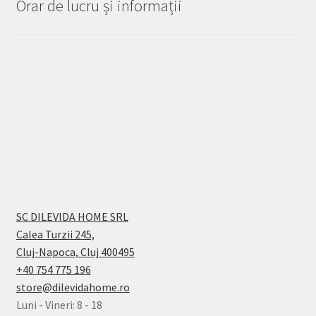
Orar de lucru și informații
SC DILEVIDA HOME SRL
Calea Turzii 245,
Cluj-Napoca, Cluj 400495
+40 754 775 196
store@dilevidahome.ro
Luni - Vineri: 8 - 18