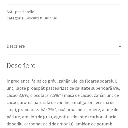
STELLE
350G
SKU:
pandistelle
Categorie:
Biscuiți & Dulciuri
BISCUIȚI
CU
CACAO
Descriere
Descriere
Ingrediente: făină de grâu, zahăr, ulei de floarea soarelui,
unt, lapte proaspăt pasteurizat de calitate superioară 6%,
cacao 3,6%, ciocolată 3,5%* (masă de cacao, zahăr, unt de
cacao, aromă naturală de vanilie, emulgator: lecitină de
soia), granulat zahăr 2%*, ouă proaspete, miere, alune de
pădure, amidon de grâu, agenți de dospire (carbonat acid
de sodiu, carbonat acid de amoniu), amidon de porumb.