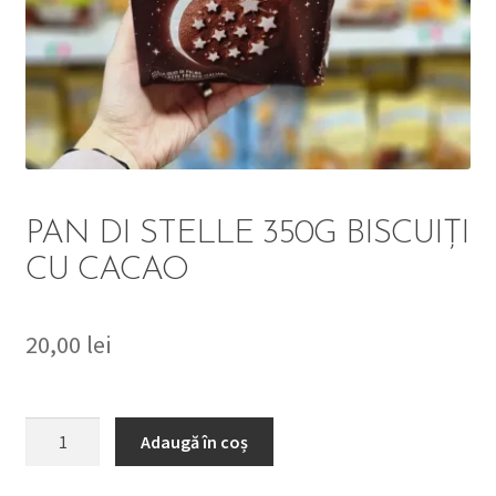
DETERGENT
ÎNGRIJIRE
SOLUȚII CURĂȚENIE
PERSONALĂ
PAN DI STELLE 350G BISCUIȚI
CU CACAO
20,00
lei
TROLERE
ARTICOLE VOIAJ
Cantitate
Adaugă în coș
PAN
DI