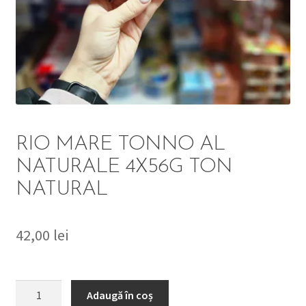
DETERGENT
ÎNGRIJIRE
SOLUȚII CURĂȚENIE
PERSONALĂ
RIO MARE TONNO AL
NATURALE 4X56G TON
NATURAL
TROLERE
ARTICOLE VOIAJ
42,00
lei
Cantitate
Adaugă în coș
RIO