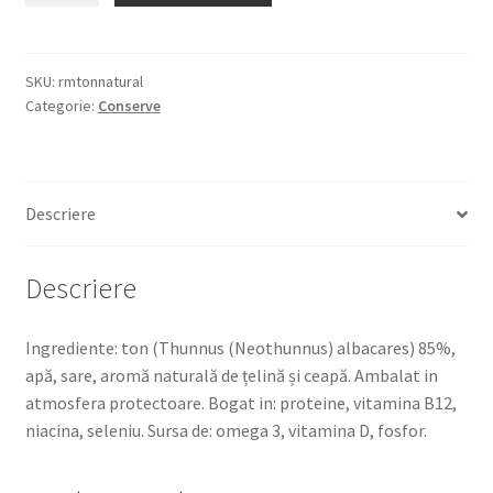
MARE
TONNO
AL
SKU:
rmtonnatural
Categorie:
Conserve
NATURALE
4X56G
TON
NATURAL
Descriere
Descriere
Ingrediente: ton (Thunnus (Neothunnus) albacares) 85%,
apă, sare, aromă naturală de țelină și ceapă. Ambalat in
atmosfera protectoare. Bogat in: proteine, vitamina B12,
niacina, seleniu. Sursa de: omega 3, vitamina D, fosfor.