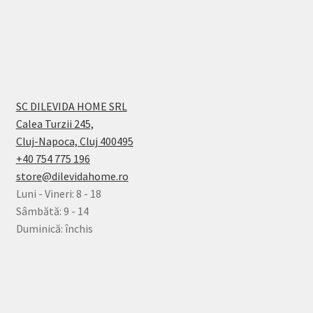
SC DILEVIDA HOME SRL
Calea Turzii 245,
Cluj-Napoca, Cluj 400495
+40 754 775 196
store@dilevidahome.ro
Luni - Vineri: 8 - 18
Sâmbătă: 9 - 14
Duminică: închis