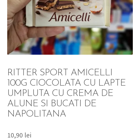
DETERGENT
ÎNGRIJIRE
SOLUȚII CURĂȚENIE
PERSONALĂ
RITTER SPORT AMICELLI
100G CIOCOLATA CU LAPTE
UMPLUTA CU CREMA DE
TROLERE
ALUNE SI BUCATI DE
ARTICOLE VOIAJ
NAPOLITANA
10,90
lei