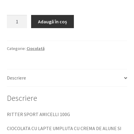
Cantitate
Adaugă în coș
RITTER
SPORT
AMICELLI
100G
Categorie:
Ciocolată
CIOCOLATA
CU
LAPTE
Descriere
UMPLUTA
CU
CREMA
Descriere
DE
ALUNE
RITTER SPORT AMICELLI 100G
SI
BUCATI
CIOCOLATA CU LAPTE UMPLUTA CU CREMA DE ALUNE SI
DE