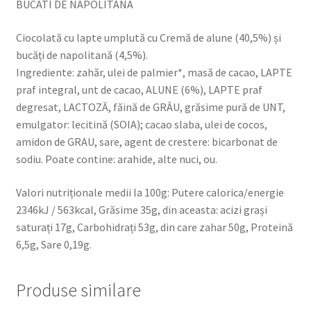
BUCATI DE NAPOLITANA
NAPOLITANA
Ciocolată cu lapte umplută cu Cremă de alune (40,5%) și
bucăți de napolitană (4,5%).
Ingrediente: zahăr, ulei de palmier*, masă de cacao, LAPTE
praf integral, unt de cacao, ALUNE (6%), LAPTE praf
degresat, LACTOZĂ, făină de GRÂU, grăsime pură de UNT,
emulgator: lecitină (SOIA); cacao slaba, ulei de cocos,
amidon de GRAU, sare, agent de crestere: bicarbonat de
sodiu. Poate contine: arahide, alte nuci, ou.
Valori nutriționale medii la 100g: Putere calorica/energie
2346kJ / 563kcal, Grăsime 35g, din aceasta: acizi grași
saturați 17g, Carbohidrați 53g, din care zahar 50g, Proteină
6,5g, Sare 0,19g.
Produse similare