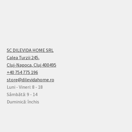
SC DILEVIDA HOME SRL
Calea Turzii 245,
Cluj-Napoca, Cluj 400495
+40 754 775 196
store@dilevidahome.ro
Luni - Vineri: 8 - 18
Sâmbătă: 9 - 14
Duminică: închis