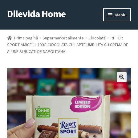
Dilevida Home
Sari
Sari
Meniu
la
la
navigare
conținut
SUPERMARKET
PENTRU
ALIMENTE
CASĂ
Prima pagină
Supermarket alimente
Ciocolată
RITTER
SPORT AMICELLI 100G CIOCOLATA CU LAPTE UMPLUTA CU CREMA DE
ALUNE SI BUCATI DE NAPOLITANA
COPII
ROYALTY
JUCARII
LINE