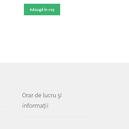
Adaugă în coș
Orar de lucru și
informații