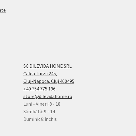
ate
SC DILEVIDA HOME SRL
Calea Turzii 245,
Cluj-Napoca, Cluj 400495
+40 754 775 196
store@dilevidahome.ro
Luni - Vineri: 8 - 18
Sâmbătă: 9 - 14
Duminică: închis