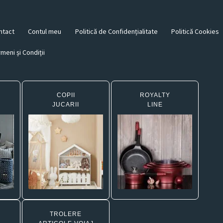
ntact
Contul meu
Politică de Confidențialitate
Politică Cookies
meni și Condiții
COPII
ROYALTY
JUCARII
LINE
TROLERE