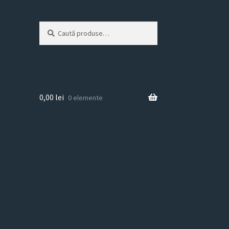
Caută
Caută
după:
0,00
lei
0 elemente