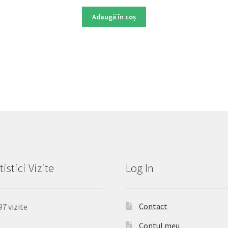
Adaugă în coș
tistici Vizite
Log In
Contact
97 vizite
Contul meu