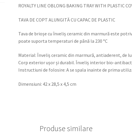
CU
ROYALTY LINE OBLONG BAKING TRAY WITH PLASTIC CO
CAPAC
DE
TAVA DE COPT ALUNGITĂ CU CAPAC DE PLASTIC
PLASTIC
Tava de brioșe cu înveliș ceramic din marmură este potriv
poate suporta temperaturi de până la 230 °C
Material: Înveliș ceramic din marmură, antiaderent, de l
Corp exterior ușor și durabil. Înveliș interior bio-antibac
Instructiuni de folosire: A se spala inainte de prima utiliz
Dimensiuni: 42 x 28,5 x 4,5 cm
Produse similare