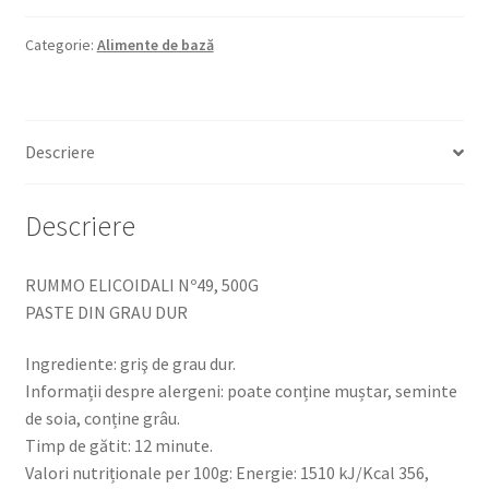
Nº49,
500G
Categorie:
Alimente de bază
PASTE
DIN
GRAU
Descriere
DUR
Descriere
RUMMO ELICOIDALI Nº49, 500G
PASTE DIN GRAU DUR
Ingrediente: griş de grau dur.
Informații despre alergeni: poate conține muștar, seminte
de soia, conține grâu.
Timp de gătit: 12 minute.
Valori nutriționale per 100g: Energie: 1510 kJ/Kcal 356,