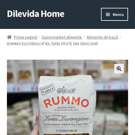
Dilevida Home
Sari
Sari
Meniu
la
la
navigare
conținut
SUPERMARKET
PENTRU
ALIMENTE
CASĂ
Prima pagină
Supermarket alimente
Alimente de bază
RUMMO ELICOIDALI Nº49, 500G PASTE DIN GRAU DUR
COPII
ROYALTY
JUCARII
LINE