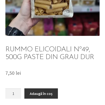
DETERGENT
ÎNGRIJIRE
SOLUȚII CURĂȚENIE
PERSONALĂ
RUMMO ELICOIDALI Nº49,
500G PASTE DIN GRAU DUR
7,50
lei
TROLERE
ARTICOLE VOIAJ
Cantitate
Adaugă în coș
RUMMO
ELICOIDALI