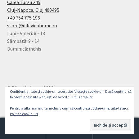
Calea Turzii 245,
Cluj-Napoca, Cluj 400495
+40 754 775 196
store@dilevidahome.ro
Luni - Vineri: 8 - 18
Sâmbătă: 9 - 14
Duminică: închis
© Dilevida Home 2026
Confidențialitate și cookie-uri: acest site folosește cookie-uri. Dacă continui să
Politică de Confidențialitate
Construit cu
folosești acest site web, ești de acord cu utilizarea lor.
WooCommerce
.
Pentru a afla mai multe, inclusiv cum să controlezi cookie-urile, uită-te aici:
Politică cookie-uri
0
Caută
Caută