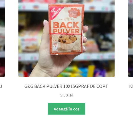
U
G&G BACK PULVER 10X15GPRAF DE COPT
K
5,50
lei
Adaugă în coș