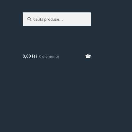
Caută
Caută
după:
0,00
lei
0 elemente