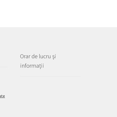
Orar de lucru și
informații
ate