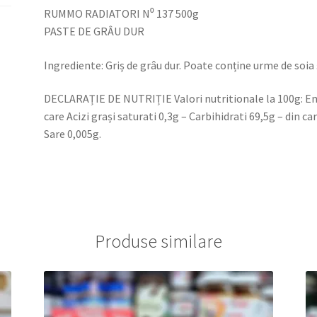
RUMMO RADIATORI N⁰ 137 500g
PASTE DE GRÂU DUR
Ingrediente: Griș de grâu dur. Poate conține urme de soia 
DECLARAȚIE DE NUTRIȚIE Valori nutritionale la 100g: Ene
care Acizi grași saturati 0,3g – Carbihidrati 69,5g – din car
Sare 0,005g.
Produse similare