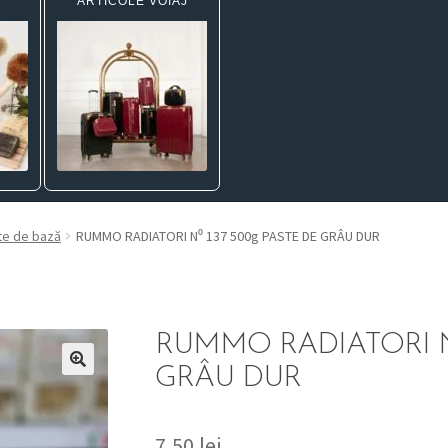
ARTICOLE VOIAJ
te de bază
RUMMO RADIATORI N⁰ 137 500g PASTE DE GRÂU DUR
RUMMO RADIATORI N⁰
GRÂU DUR
7,50
lei