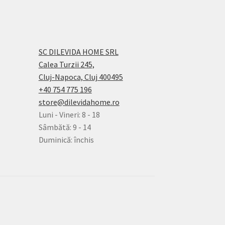
SC DILEVIDA HOME SRL
Calea Turzii 245,
Cluj-Napoca, Cluj 400495
+40 754 775 196
store@dilevidahome.ro
Luni - Vineri: 8 - 18
Sâmbătă: 9 - 14
Duminică: închis