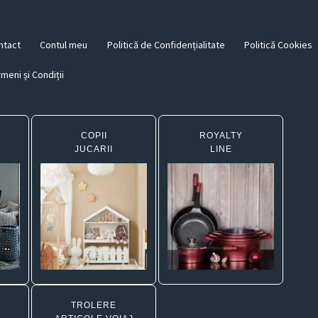
ntact
Contul meu
Politică de Confidențialitate
Politică Cookies
meni și Condiții
COPII
ROYALTY
JUCARII
LINE
TROLERE