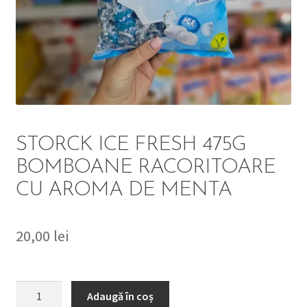
DETERGENT
ÎNGRIJIRE
SOLUȚII CURĂȚENIE
PERSONALĂ
STORCK ICE FRESH 475G
BOMBOANE RACORITOARE
CU AROMA DE MENTA
TROLERE
ARTICOLE VOIAJ
20,00
lei
Cantitate
Adaugă în coș
STORCK