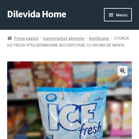
Dilevida Home
Sari
Sari
Meniu
la
la
navigare
conținut
SUPERMARKET
PENTRU
ALIMENTE
CASĂ
Prima pagină
Supermarket alimente
Bomboane
STORCK
ICE FRESH 475G BOMBOANE RACORITOARE CU AROMA DE MENTA
COPII
ROYALTY
JUCARII
LINE