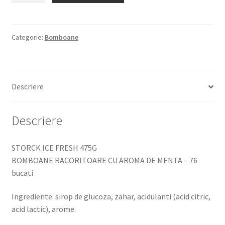
ICE
FRESH
475G
Categorie:
Bomboane
BOMBOANE
RACORITOARE
CU
Descriere
AROMA
DE
MENTA
Descriere
STORCK ICE FRESH 475G
BOMBOANE RACORITOARE CU AROMA DE MENTA – 76
bucati
Ingrediente: sirop de glucoza, zahar, acidulanti (acid citric,
acid lactic), arome.