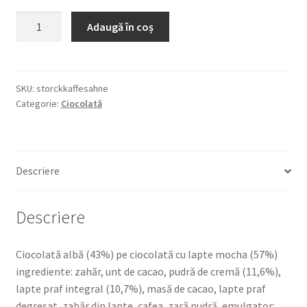
Cantitate
Adaugă în coș
STORCK
MERCI
PETITS
KAFFEE
SKU:
storckkaffesahne
Categorie:
Ciocolată
SAHNE
125,
BUCĂȚI
DE
Descriere
CIOCOLATĂ
ALBĂ
CU
Descriere
GUST
DE
Ciocolată albă (43%) pe ciocolată cu lapte mocha (57%)
CAFEA
ingrediente: zahăr, unt de cacao, pudră de cremă (11,6%),
lapte praf integral (10,7%), masă de cacao, lapte praf
degresat, zahăr din lapte, cafea, zară pudră, emulgator: