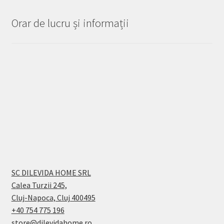
Orar de lucru și informații
SC DILEVIDA HOME SRL
Calea Turzii 245,
Cluj-Napoca, Cluj 400495
+40 754 775 196
store@dilevidahome.ro