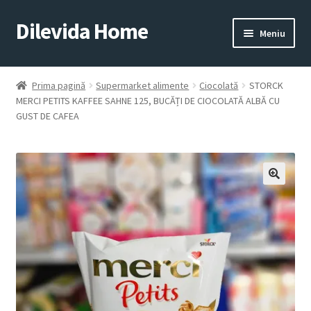
Dilevida Home
Sari
Sari
Meniu
la
la
navigare
conținut
SUPERMARKET
PENTRU
ALIMENTE
CASĂ
Prima pagină
Supermarket alimente
Ciocolată
STORCK
MERCI PETITS KAFFEE SAHNE 125, BUCĂȚI DE CIOCOLATĂ ALBĂ CU
GUST DE CAFEA
COPII
ROYALTY
JUCARII
LINE