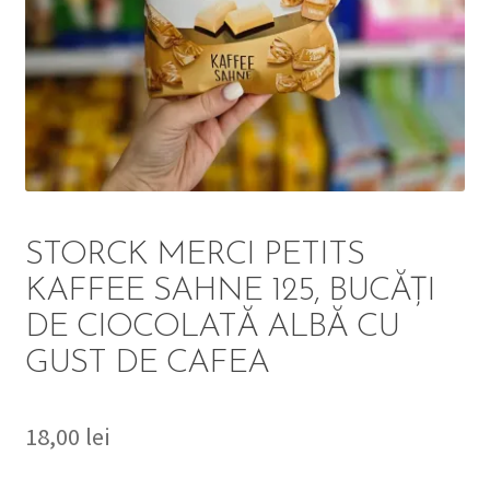
DETERGENT
ÎNGRIJIRE
SOLUȚII CURĂȚENIE
PERSONALĂ
STORCK MERCI PETITS
KAFFEE SAHNE 125, BUCĂȚI
DE CIOCOLATĂ ALBĂ CU
TROLERE
GUST DE CAFEA
ARTICOLE VOIAJ
18,00
lei