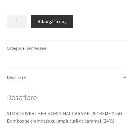
Cantitate
Adaugă în coș
STORCK
WERTHER'S
ORIGINAL
CARAMEL
Categorie:
Bomboane
&
CREME
225G
Descriere
Bomboane
cremoase
cu
Descriere
umplutură
de
STORCK WERTHER’S ORIGINAL CARAMEL & CREME 225G
caramel
Bomboane cremoase cu umplutură de caramel (24%)
(24%)