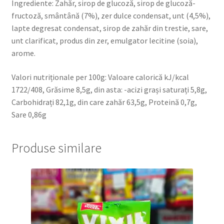
Ingrediente: Zahăr, sirop de glucoză, sirop de glucoză-
fructoză, smântână (7%), zer dulce condensat, unt (4,5%),
lapte degresat condensat, sirop de zahăr din trestie, sare,
unt clarificat, produs din zer, emulgator lecitine (soia),
arome.
Valori nutriționale per 100g: Valoare calorică kJ/kcal
1722/408, Grăsime 8,5g, din asta: -acizi grași saturați 5,8g,
Carbohidrați 82,1g, din care zahăr 63,5g, Proteină 0,7g,
Sare 0,86g
Produse similare