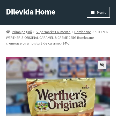
Dilevida Home
Sari
Sari
Meniu
la
la
navigare
conținut
SUPERMARKET
PENTRU
ALIMENTE
CASĂ
Prima pagină
Supermarket alimente
Bomboane
STORCK
WERTHER’S ORIGINAL CARAMEL & CREME 225G Bomboane
cremoase cu umplutură de caramel (24%)
COPII
ROYALTY
JUCARII
LINE