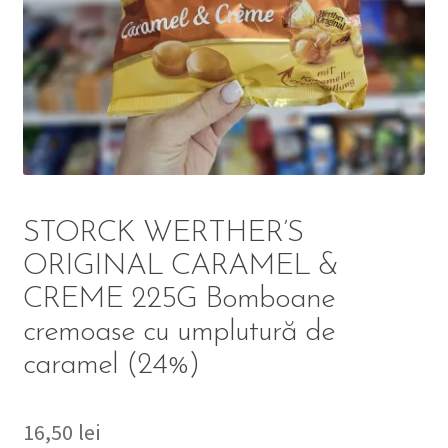
DETERGENT
ÎNGRIJIRE
SOLUȚII CURĂȚENIE
PERSONALĂ
STORCK WERTHER’S
ORIGINAL CARAMEL &
CREME 225G Bomboane
TROLERE
cremoase cu umplutură de
ARTICOLE VOIAJ
caramel (24%)
16,50
lei