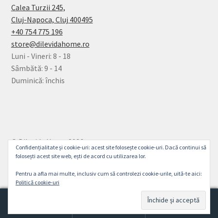
Calea Turzii 245,
Cluj-Napoca, Cluj 400495
+40 754 775 196
store@dilevidahome.ro
Luni - Vineri: 8 - 18
Sâmbătă: 9 - 14
Duminică: închis
© Dilevida Home 2026
Confidențialitate și cookie-uri: acest site folosește cookie-uri. Dacă continui să
Politică de Confidențialitate
Construit cu
folosești acest site web, ești de acord cu utilizarea lor.
WooCommerce
.
Pentru a afla mai multe, inclusiv cum să controlezi cookie-urile, uită-te aici:
Politică cookie-uri
0
Caută
Caută