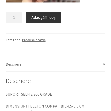
Cantitate
Adaugă în coș
SUPORT
SELFIE
360
GRADE
Categorie:
Produse ocazie
Descriere
Descriere
SUPORT SELFIE 360 GRADE
DIMENSIUNI TELEFON COMPATIBIL:4,5-8,5 CM