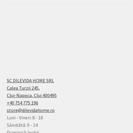
SC DILEVIDA HOME SRL
Calea Turzii 245,
Cluj-Napoca, Cluj 400495
+40 754 775 196
store@dilevidahome.ro
Luni - Vineri: 8 - 18
Sâmbătă: 9 - 14
Duminică: închis