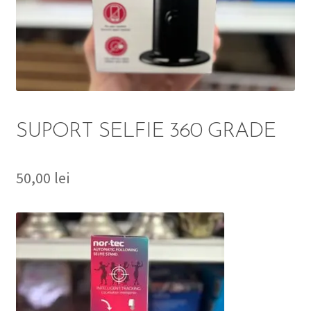
DETERGENT
ÎNGRIJIRE
SOLUȚII CURĂȚENIE
PERSONALĂ
SUPORT SELFIE 360 GRADE
50,00
lei
TROLERE
ARTICOLE VOIAJ