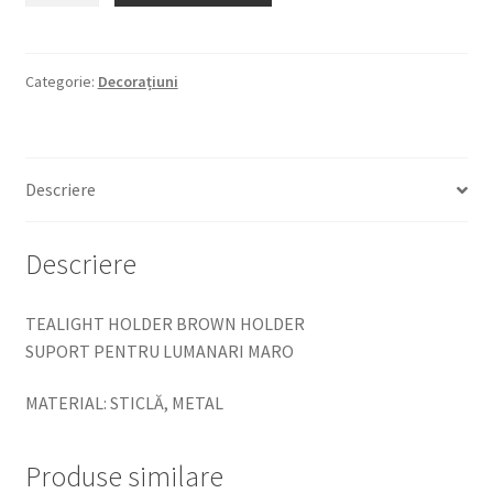
HOLDER
BROWN
HOLDER
Categorie:
Decorațiuni
SUPORT
PENTRU
LUMANARI
Descriere
Descriere
TEALIGHT HOLDER BROWN HOLDER
SUPORT PENTRU LUMANARI MARO
MATERIAL: STICLĂ, METAL
Produse similare