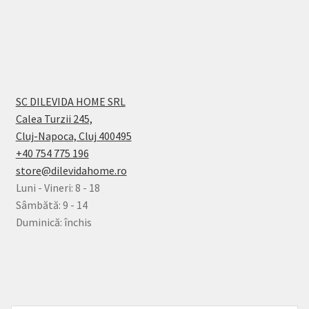
SC DILEVIDA HOME SRL
Calea Turzii 245,
Cluj-Napoca, Cluj 400495
+40 754 775 196
store@dilevidahome.ro
Luni - Vineri: 8 - 18
Sâmbătă: 9 - 14
Duminică: închis
© Dilevida Home 2026