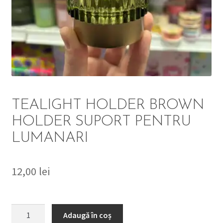
DETERGENT
ÎNGRIJIRE
SOLUȚII CURĂȚENIE
PERSONALĂ
TEALIGHT HOLDER BROWN
HOLDER SUPORT PENTRU
LUMANARI
TROLERE
ARTICOLE VOIAJ
12,00
lei
Cantitate
Adaugă în coș
TEALIGHT