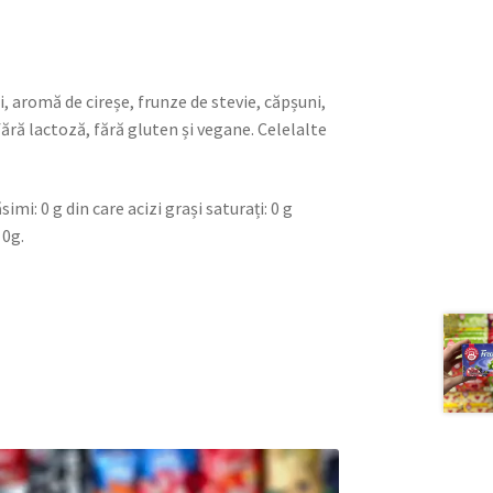
 aromă de cireșe, frunze de stevie, căpșuni,
ără lactoză, fără gluten și vegane. Celelalte
mi: 0 g din care acizi grași saturați: 0 g
 0g.