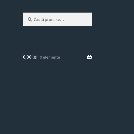
Caută
Caută
după:
0,00
lei
0 elemente