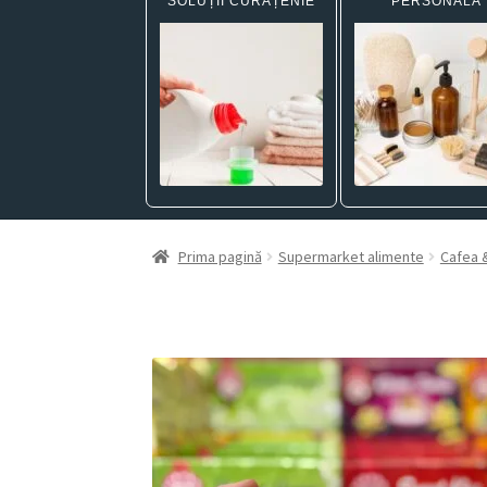
SOLUȚII CURĂȚENIE
PERSONALĂ
Prima pagină
Supermarket alimente
Cafea &