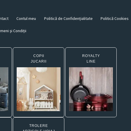
ntact
Contul meu
Politică de Confidențialitate
Politică Cookies
meni și Condiții
COPII
ROYALTY
JUCARII
LINE
TROLERE