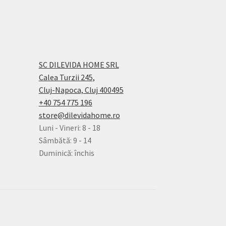
SC DILEVIDA HOME SRL
Calea Turzii 245,
Cluj-Napoca, Cluj 400495
+40 754 775 196
store@dilevidahome.ro
Luni - Vineri: 8 - 18
Sâmbătă: 9 - 14
Duminică: închis