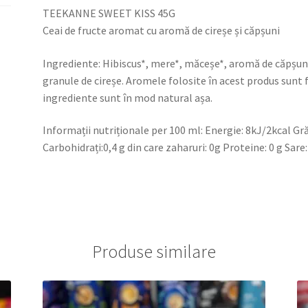
TEEKANNE SWEET KISS 45G
Ceai de fructe aromat cu aromă de cireșe și căpșuni
Ingrediente: Hibiscus*, mere*, măceșe*, aromă de căpșuni,
granule de cireșe. Aromele folosite în acest produs sunt f
ingrediente sunt în mod natural așa.
Informații nutriționale per 100 ml: Energie: 8kJ/2kcal Grăsi
Carbohidrați:0,4 g din care zaharuri: 0g Proteine: 0 g Sare:
Produse similare