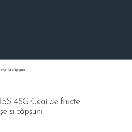
eșe și căpșuni
 45G Ceai de fructe
e și căpșuni