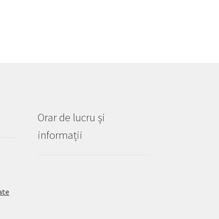
Orar de lucru și
informații
ate