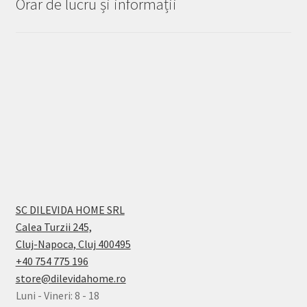
Orar de lucru și informații
SC DILEVIDA HOME SRL
Calea Turzii 245,
Cluj-Napoca, Cluj 400495
+40 754 775 196
store@dilevidahome.ro
Luni - Vineri: 8 - 18