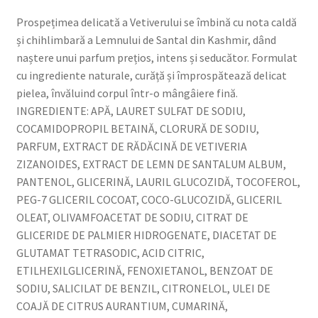
VETIVER
Prospețimea delicată a Vetiverului se îmbină cu nota caldă
DIN
și chihlimbară a Lemnului de Santal din Kashmir, dând
KASHMIR
naștere unui parfum prețios, intens și seducător. Formulat
cu ingrediente naturale, curăță și împrospătează delicat
pielea, învăluind corpul într-o mângâiere fină.
INGREDIENTE: APĂ, LAURET SULFAT DE SODIU,
COCAMIDOPROPIL BETAINĂ, CLORURĂ DE SODIU,
PARFUM, EXTRACT DE RĂDĂCINĂ DE VETIVERIA
ZIZANOIDES, EXTRACT DE LEMN DE SANTALUM ALBUM,
PANTENOL, GLICERINĂ, LAURIL GLUCOZIDĂ, TOCOFEROL,
PEG-7 GLICERIL COCOAT, COCO-GLUCOZIDĂ, GLICERIL
OLEAT, OLIVAMFOACETAT DE SODIU, CITRAT DE
GLICERIDE DE PALMIER HIDROGENATE, DIACETAT DE
GLUTAMAT TETRASODIC, ACID CITRIC,
ETILHEXILGLICERINĂ, FENOXIETANOL, BENZOAT DE
SODIU, SALICILAT DE BENZIL, CITRONELOL, ULEI DE
COAJĂ DE CITRUS AURANTIUM, CUMARINĂ,