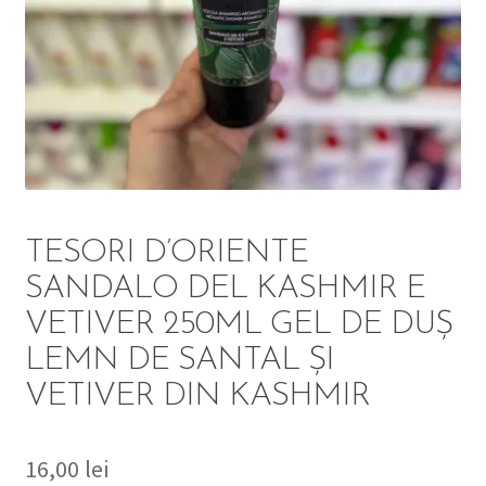
DETERGENT
ÎNGRIJIRE
SOLUȚII CURĂȚENIE
PERSONALĂ
TESORI D’ORIENTE
SANDALO DEL KASHMIR E
VETIVER 250ML GEL DE DUȘ
TROLERE
LEMN DE SANTAL ȘI
ARTICOLE VOIAJ
VETIVER DIN KASHMIR
16,00
lei