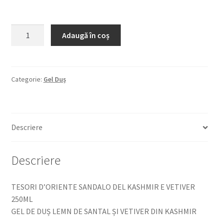
Cantitate
Adaugă în coș
TESORI
D'ORIENTE
SANDALO
DEL
Categorie:
Gel Duș
KASHMIR
E
VETIVER
Descriere
250ML
GEL
DE
Descriere
DUȘ
LEMN
TESORI D’ORIENTE SANDALO DEL KASHMIR E VETIVER
DE
250ML
SANTAL
GEL DE DUȘ LEMN DE SANTAL ȘI VETIVER DIN KASHMIR
ȘI