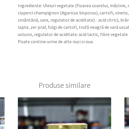
NEGRU
Ingrediente: Uleiuri vegetale (floarea soarelui, măsline, 
-
ciuperci champignon (Agaricus bisporus), cartofi, vinete, 
FĂRĂ
smântână, sare, regulator de aciditate). : acid citric), b
GLUTEN
lapte, zer praf, fulgi de cartofi, trufă neagră de vară us
usturoi, regulator de aciditate: acid lactic, fibre vegeta
Poate contine urme de alte nuci si oua.
Produse similare