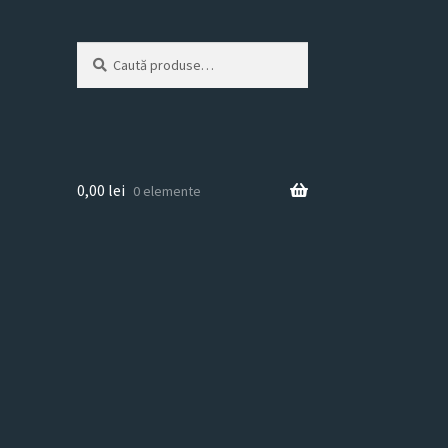
Caută
Caută
după:
0,00
lei
0 elemente