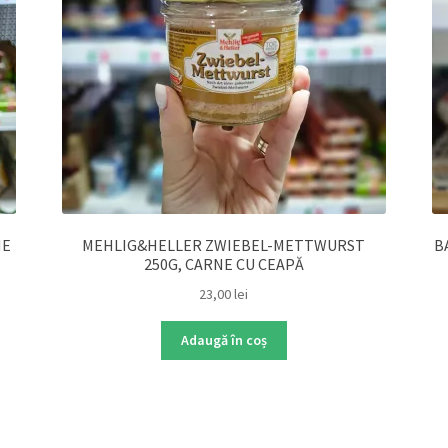
NE
MEHLIG&HELLER ZWIEBEL-METTWURST
B
250G, CARNE CU CEAPĂ
23,00
lei
Adaugă în coș