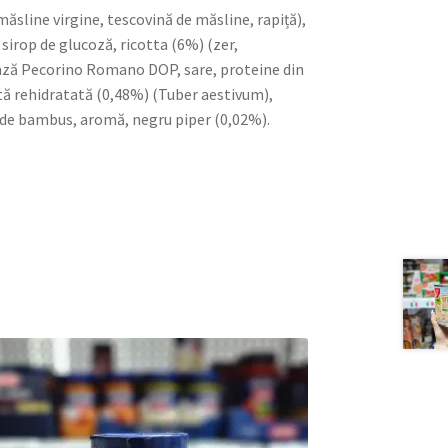
măsline virgine, tescovină de măsline, rapiță),
sirop de glucoză, ricotta (6%) (zer,
rânză Pecorino Romano DOP, sare, proteine ​​din
cată rehidratată (0,48%) (Tuber aestivum),
le de bambus, aromă, negru piper (0,02%).