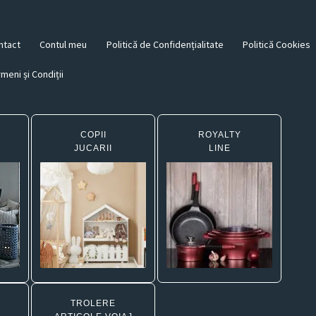
ntact
Contul meu
Politică de Confidențialitate
Politică Cookies
meni și Condiții
COPII
ROYALTY
JUCARII
LINE
TROLERE