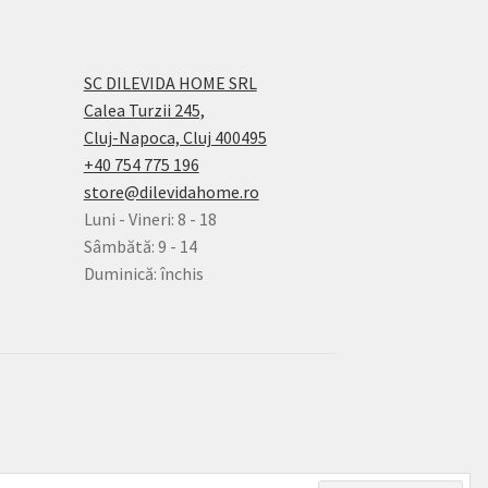
SC DILEVIDA HOME SRL
Calea Turzii 245,
Cluj-Napoca, Cluj 400495
+40 754 775 196
store@dilevidahome.ro
Luni - Vineri: 8 - 18
Sâmbătă: 9 - 14
Duminică: închis