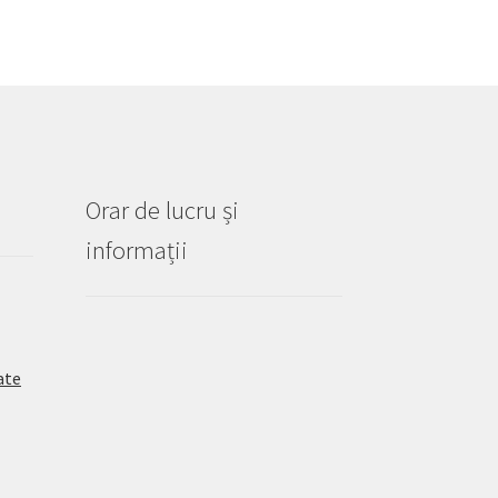
Orar de lucru și
informații
ate