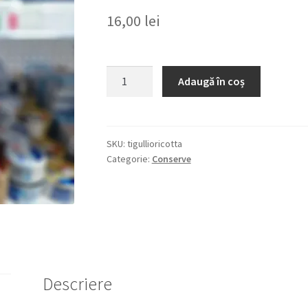
16,00
lei
Cantitate
Adaugă în coș
TIGULLIO
RICOTTA,
TARTUFO
E
SKU:
tigullioricotta
Categorie:
Conserve
PEPE
NERO
185G
SOS
CU
RICOTTA,
TRUFE
SI
Descriere
PIPER