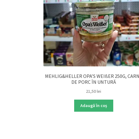
MEHLIG&HELLER OPA’S WEIßER 250G, CAR
DE PORC ÎN UNTURĂ
21,50
lei
Adaugă în coș