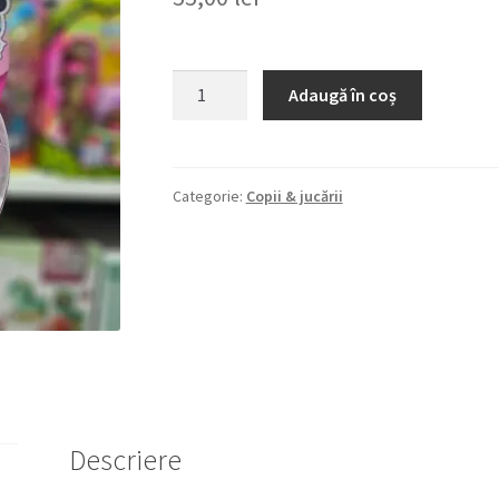
Cantitate
Adaugă în coș
ZOOBLES
Z-
GIRLZ&HAPPITAT
3+
Categorie:
Copii & jucării
FIGURINA
DE
TRANSFORMARE
FETITA
UNICORN
Descriere