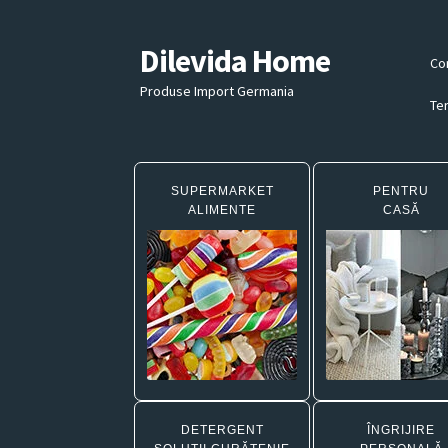
Dilevida Home
Sari
Sari
Co
la
la
Produse Import Germania
navigare
conținut
Ter
SUPERMARKET
PENTRU
ALIMENTE
CASĂ
DETERGENT
ÎNGRIJIRE