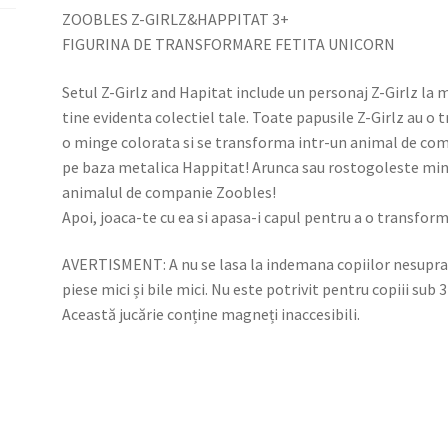
ZOOBLES Z-GIRLZ&HAPPITAT 3+
FIGURINA DE TRANSFORMARE FETITA UNICORN
Setul Z-Girlz and Hapitat include un personaj Z-Girlz la m
tine evidenta colectiel tale. Toate papusile Z-Girlz au o 
o minge colorata si se transforma intr-un animal de co
pe baza metalica Happitat! Arunca sau rostogoleste ming
animalul de companie Zoobles!
Apoi, joaca-te cu ea si apasa-i capul pentru a o transfor
AVERTISMENT: A nu se lasa la indemana copiilor nesup
piese mici și bile mici. Nu este potrivit pentru copiii sub 3
Această jucărie conține magneți inaccesibili.