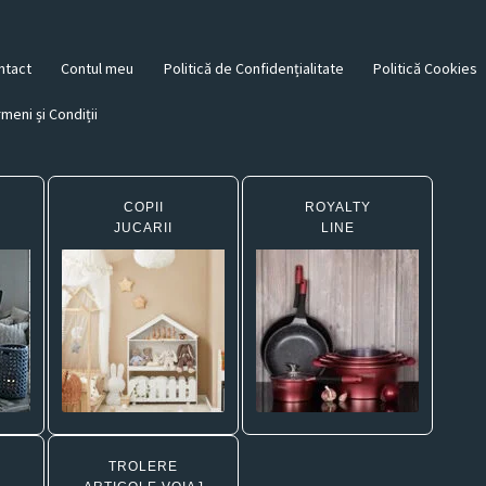
ntact
Contul meu
Politică de Confidențialitate
Politică Cookies
meni și Condiții
COPII
ROYALTY
JUCARII
LINE
TROLERE