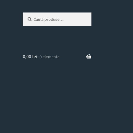
Caută
Caută
după:
0,00
lei
0 elemente