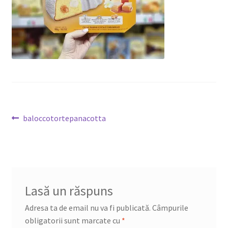
DETERGENT
ÎNGRIJIRE
SOLUȚII CURĂȚENIE
PERSONALĂ
Navigare
Articolul
baloccotortepanacotta
anterior:
în
articole
TROLERE
ARTICOLE VOIAJ
Lasă un răspuns
Adresa ta de email nu va fi publicată.
Câmpurile
obligatorii sunt marcate cu
*