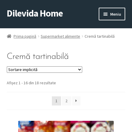
Dilevida Home
Sari
Sari
Meniu
la
la
navigare
conținut
SUPERMARKET
PENTRU
ALIMENTE
CASĂ
Prima pagină
Supermarket alimente
Cremă tartinabilă
Cremă tartinabilă
Afișez 1 - 16 din 18 rezultate
COPII
ROYALTY
JUCARII
LINE
1
2