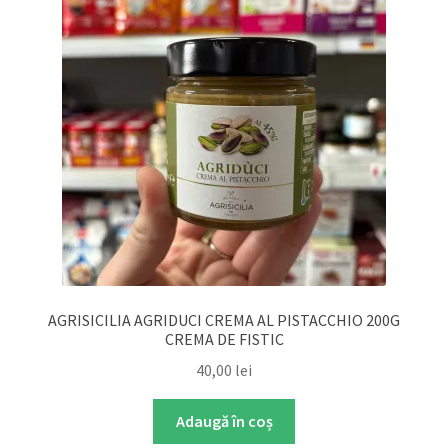
DETERGENT
ÎNGRIJIRE
SOLUȚII CURĂȚENIE
PERSONALĂ
TROLERE
AGRISICILIA AGRIDUCI CREMA AL PISTACCHIO 200G
ARTICOLE VOIAJ
CREMA DE FISTIC
40,00
lei
Adaugă în coș