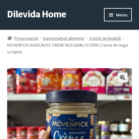
Dilevida Home
Sari
Sari
Meniu
la
la
navigare
conținut
SUPERMARKET
PENTRU
ALIMENTE
CASĂ
Prima pagină
Supermarket alimente
Cremă tartinabilă
MOVENPICK HASELNUSS CREME NUSS&MILCH 300G Crema de nuga
cu lapte
COPII
ROYALTY
JUCARII
LINE