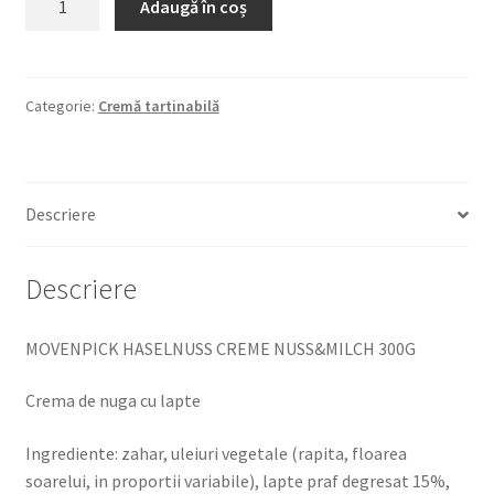
Adaugă în coș
MOVENPICK
HASELNUSS
CREME
NUSS&MILCH
Categorie:
Cremă tartinabilă
300G
Crema
de
Descriere
nuga
cu
lapte
Descriere
MOVENPICK HASELNUSS CREME NUSS&MILCH 300G
Crema de nuga cu lapte
Ingrediente: zahar, uleiuri vegetale (rapita, floarea
soarelui, in proportii variabile), lapte praf degresat 15%,