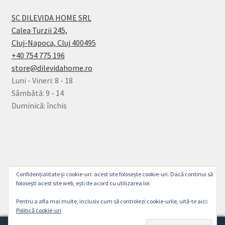
SC DILEVIDA HOME SRL
Calea Turzii 245,
Cluj-Napoca, Cluj 400495
+40 754 775 196
store@dilevidahome.ro
Luni - Vineri: 8 - 18
Sâmbătă: 9 - 14
Duminică: închis
© Dilevida Home 2026
Confidențialitate și cookie-uri: acest site folosește cookie-uri. Dacă continui să
Politică de Confidențialitate
Construit cu
folosești acest site web, ești de acord cu utilizarea lor.
WooCommerce
.
Pentru a afla mai multe, inclusiv cum să controlezi cookie-urile, uită-te aici:
Politică cookie-uri