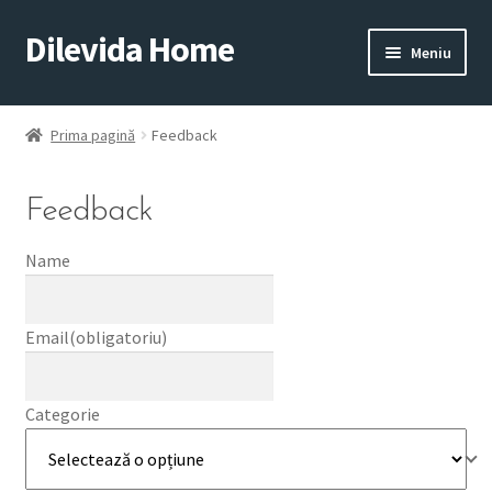
Dilevida Home
Sari
Sari
Meniu
la
la
navigare
conținut
SUPERMARKET
PENTRU
ALIMENTE
CASĂ
Prima pagină
Feedback
Feedback
Name
Email
(obligatoriu)
COPII
ROYALTY
JUCARII
LINE
Categorie