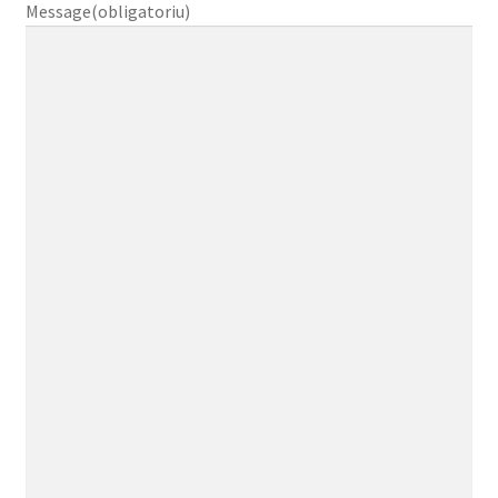
Message
(obligatoriu)
DETERGENT
ÎNGRIJIRE
SOLUȚII CURĂȚENIE
PERSONALĂ
TROLERE
ARTICOLE VOIAJ