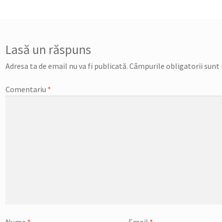
ticole
Lasă un răspuns
Adresa ta de email nu va fi publicată.
Câmpurile obligatorii sunt
Comentariu
*
Nume
*
Email
*