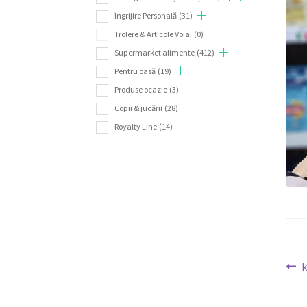
Îngrijire Personală
(31)
Trolere & Articole Voiaj
(0)
Supermarket alimente
(412)
Pentru casă
(19)
Produse ocazie
(3)
Copii & jucării
(28)
Royalty Line
(14)
Na
A
k
a
în