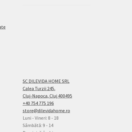
ate
SC DILEVIDA HOME SRL
Calea Turzii 245,
Cluj-Napoca, Cluj 400495
+40 754 775 196
store@dilevidahome.ro
Luni - Vineri: 8 - 18
Sâmbătă: 9 - 14