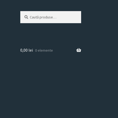
Caută
Caută
după:
0,00
lei
0 elemente