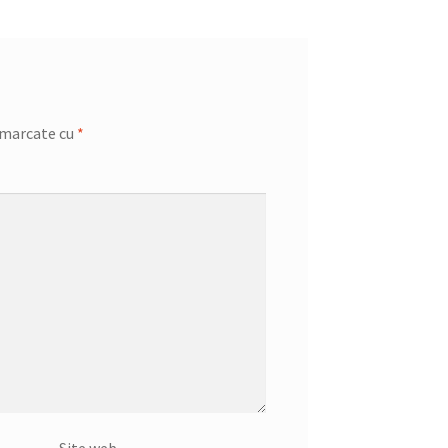
 marcate cu
*
Site web