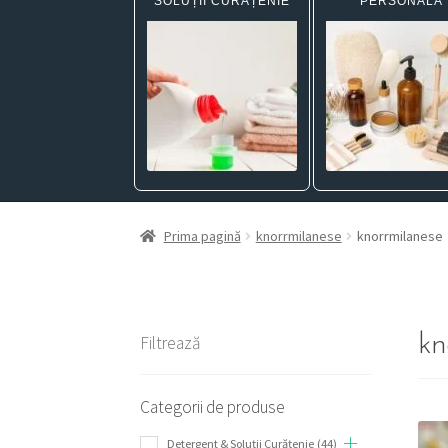
SOLUȚII CURĂȚENIE
PERSONALĂ
Prima pagină
knorrmilanese
knorrmilanese
kn
Filtrează
Categorii de produse
Detergent & Soluții Curățenie
(44)