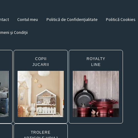
ntact
Contul meu
Politică de Confidențialitate
Politică Cookies
meni și Condiții
COPII
ROYALTY
JUCARII
LINE
TROLERE