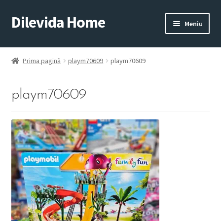
Dilevida Home
Sari
Sari
Meniu
la
la
navigare
conținut
SUPERMARKET
PENTRU
ALIMENTE
CASĂ
Prima pagină
playm70609
playm70609
playm70609
COPII
ROYALTY
JUCARII
LINE