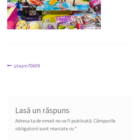
DETERGENT
ÎNGRIJIRE
SOLUȚII CURĂȚENIE
PERSONALĂ
Navigare
Articolul
playm70609
anterior:
în
articole
TROLERE
ARTICOLE VOIAJ
Lasă un răspuns
Adresa ta de email nu va fi publicată.
Câmpurile
obligatorii sunt marcate cu
*