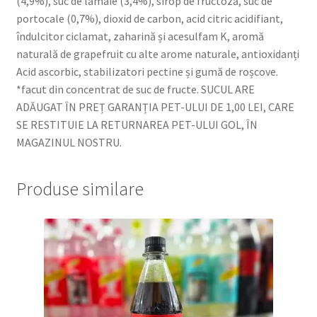
(4,9%), suc de lămâie (3,4%), sirop de fructoză, suc de
portocale (0,7%), dioxid de carbon, acid citric acidifiant,
îndulcitor ciclamat, zaharină și acesulfam K, aromă
naturală de grapefruit cu alte arome naturale, antioxidanți
Acid ascorbic, stabilizatori pectine și gumă de roșcove.
*facut din concentrat de suc de fructe. SUCUL ARE
ADĂUGAT ÎN PREȚ GARANȚIA PET-ULUI DE 1,00 LEI, CARE
SE RESTITUIE LA RETURNAREA PET-ULUI GOL, ÎN
MAGAZINUL NOSTRU.
Produse similare