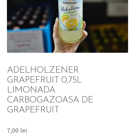
DETERGENT
ÎNGRIJIRE
SOLUȚII CURĂȚENIE
PERSONALĂ
ADELHOLZENER
GRAPEFRUIT 0,75L
LIMONADA
TROLERE
CARBOGAZOASA DE
ARTICOLE VOIAJ
GRAPEFRUIT
7,00
lei