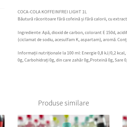
CALORII,
CU
COCA-COLA KOFFEINFREI LIGHT 1L
EXTRACT
Băutură răcoritoare fără cofeină și fără calorii, cu extract
DE
Ingrediente: Apă, dioxid de carbon, colorant E 150d, acidifia
PLANTE
(ciclamat de sodiu, acesulfam K, aspartam), aromă. Conțin
SI
INDULCITORI
Informații nutriționale la 100 ml: Energie 0,8 kJ/0,2 kcal,
0g, Carbohidrați 0g, din care zahăr 0g,Proteină 0g, Sare 0
Produse similare