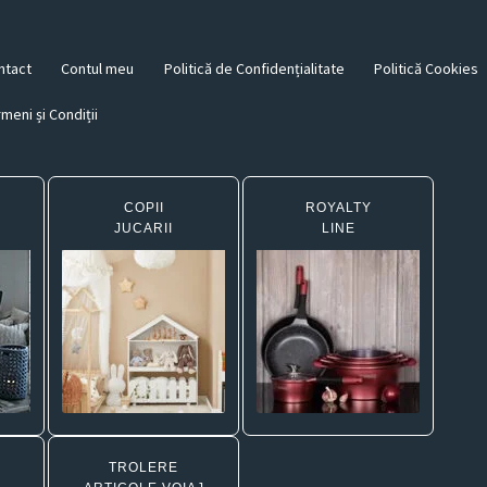
ntact
Contul meu
Politică de Confidențialitate
Politică Cookies
meni și Condiții
COPII
ROYALTY
JUCARII
LINE
TROLERE