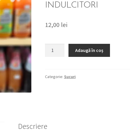
INDULCITORI
12,00
lei
Cantitate
Adaugă în coș
COCA-
COLA
KOFFEINFREI
LIGHT
Categorie:
Sucuri
1L
BAUTURA
RACORITOARE
FARA
COFEINA
SI
Descriere
FARA