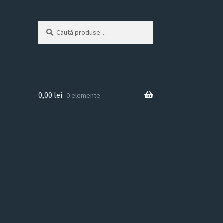
Caută
Caută
după:
0,00
lei
0 elemente