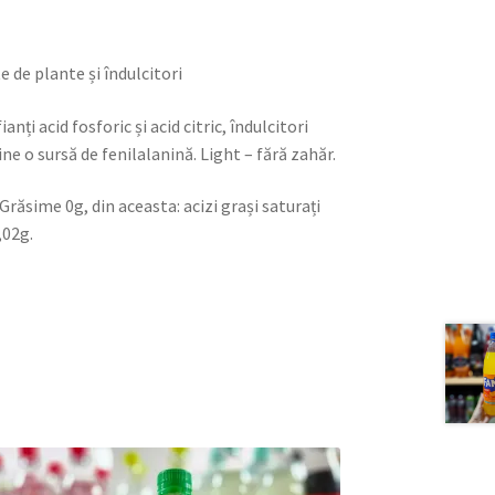
e de plante și îndulcitori
nți acid fosforic și acid citric, îndulcitori
e o sursă de fenilalanină. Light – fără zahăr.
 Grăsime 0g, din aceasta: acizi grași saturați
,02g.