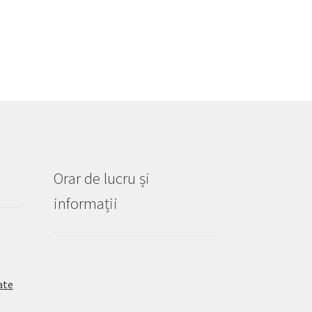
Orar de lucru și
informații
ate