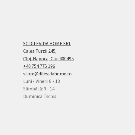
SC DILEVIDA HOME SRL
Calea Turzii 245,
Cluj-Napoca, Cluj 400495
+40 754 775 196
store@dilevidahome.ro
Luni - Vineri: 8 - 18
Sâmbătă: 9 - 14
Duminică: închis