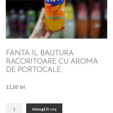
DETERGENT
ÎNGRIJIRE
SOLUȚII CURĂȚENIE
PERSONALĂ
FANTA 1L BAUTURA
RACORITOARE CU AROMA
DE PORTOCALE
TROLERE
ARTICOLE VOIAJ
12,00
lei
Cantitate
Adaugă în coș
FANTA