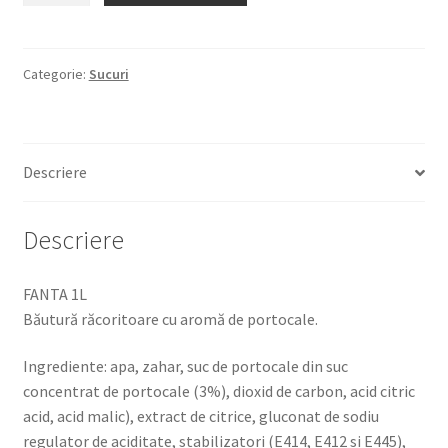
1L
BAUTURA
RACORITOARE
Categorie:
Sucuri
CU
AROMA
DE
Descriere
PORTOCALE
Descriere
FANTA 1L
Băutură răcoritoare cu aromă de portocale.
Ingrediente: apa, zahar, suc de portocale din suc
concentrat de portocale (3%), dioxid de carbon, acid citric
acid, acid malic), extract de citrice, gluconat de sodiu
regulator de aciditate, stabilizatori (E414, E412 si E445),