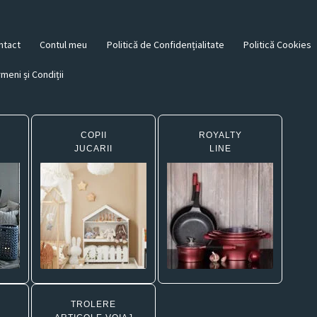
ntact
Contul meu
Politică de Confidențialitate
Politică Cookies
meni și Condiții
COPII
ROYALTY
JUCARII
LINE
TROLERE