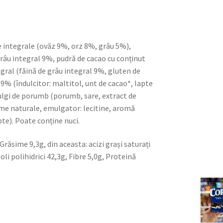
le integrale (ovăz 9%, orz 8%, grâu 5%),
grâu integral 9%, pudră de cacao cu conținut
egral (făină de grâu integral 9%, gluten de
 9% (îndulcitor: maltitol, unt de cacao*, lapte
fulgi de porumb (porumb, sare, extract de
rome naturale, emulgator: lecitine, aromă
te). Poate conține nuci.
Grăsime 9,3g, din aceasta: acizi grași saturați
oli polihidrici 42,3g, Fibre 5,0g, Proteină