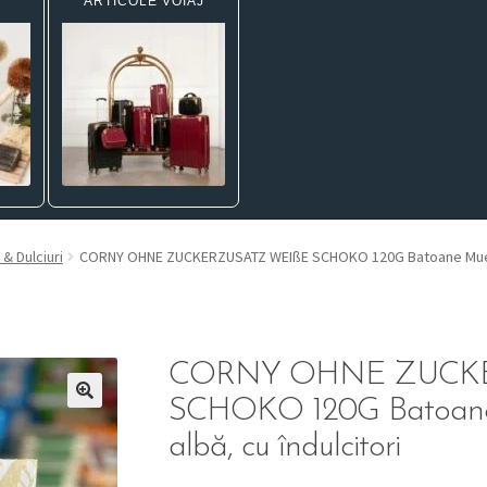
ARTICOLE VOIAJ
 & Dulciuri
CORNY OHNE ZUCKERZUSATZ WEIßE SCHOKO 120G Batoane Muesli c
CORNY OHNE ZUCK
SCHOKO 120G Batoane M
albă, cu îndulcitori