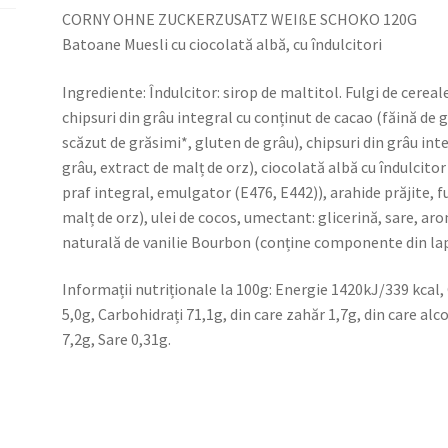
CORNY OHNE ZUCKERZUSATZ WEIßE SCHOKO 120G
Batoane Muesli cu ciocolată albă, cu îndulcitori
Ingrediente: Îndulcitor: sirop de maltitol. Fulgi de cerea
chipsuri din grâu integral cu conținut de cacao (făină de 
scăzut de grăsimi*, gluten de grâu), chipsuri din grâu int
grâu, extract de malț de orz), ciocolată albă cu îndulcitor
praf integral, emulgator (E476, E442)), arahide prăjite, 
malț de orz), ulei de cocos, umectant: glicerină, sare, a
naturală de vanilie Bourbon (conține componente din lap
Informații nutriționale la 100g: Energie 1420kJ/339 kcal, 
5,0g, Carbohidrați 71,1g, din care zahăr 1,7g, din care alco
7,2g, Sare 0,31g.