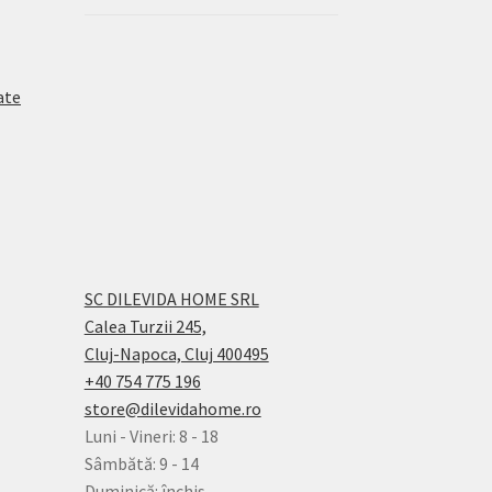
ate
SC DILEVIDA HOME SRL
Calea Turzii 245,
Cluj-Napoca, Cluj 400495
+40 754 775 196
store@dilevidahome.ro
Luni - Vineri: 8 - 18
Sâmbătă: 9 - 14
Duminică: închis