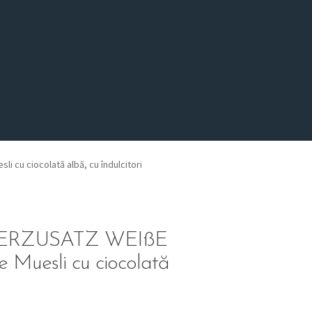
u ciocolată albă, cu îndulcitori
ERZUSATZ WEIßE
uesli cu ciocolată