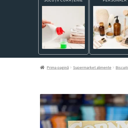
SOLUȚII CURĂȚENIE
PERSONALĂ
Prima pagină
Supermarket alimente
Biscuiți