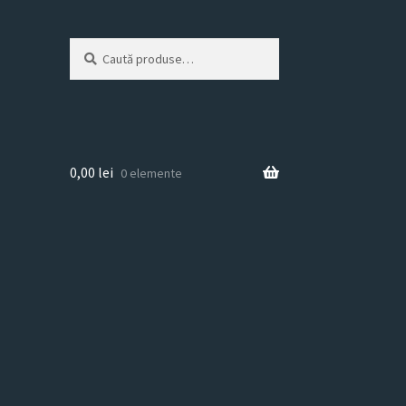
Caută
Caută
după:
0,00
lei
0 elemente