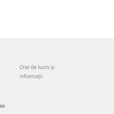
Orar de lucru și
informații
ate