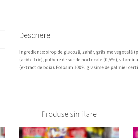
LAME
x
11,7G
CU
VITAMINA
Descriere
C
Ingrediente: sirop de glucoză, zahăr, grăsime vegetală (p
(acid citric), pulbere de suc de portocale (0,5%), vitami
(extract de boia). Folosim 100% grăsime de palmier certif
Produse similare