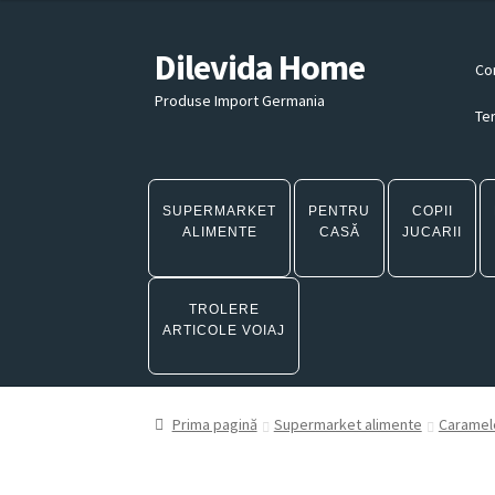
Dilevida Home
Sari
Sari
Co
la
la
Produse Import Germania
navigare
conținut
Ter
SUPERMARKET
PENTRU
COPII
ALIMENTE
CASĂ
JUCARII
TROLERE
ARTICOLE VOIAJ
Prima pagină
Supermarket alimente
Caramele