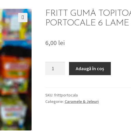
FRITT GUMĂ TOPITO
PORTOCALE 6 LAME x
🔍
6,00
lei
Cantitate
Adaugă în coș
FRITT
GUMĂ
TOPITOARE
CU
SKU:
frittportocala
Categorie:
Caramele & Jeleuri
AROMĂ
DE
PORTOCALE
6