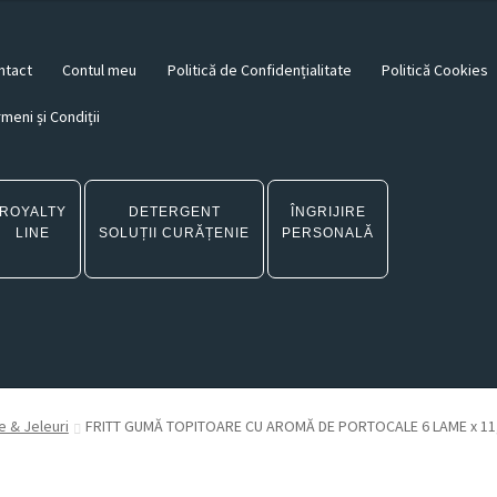
ntact
Contul meu
Politică de Confidențialitate
Politică Cookies
meni și Condiții
ROYALTY
DETERGENT
ÎNGRIJIRE
LINE
SOLUȚII CURĂȚENIE
PERSONALĂ
 & Jeleuri
FRITT GUMĂ TOPITOARE CU AROMĂ DE PORTOCALE 6 LAME x 11,