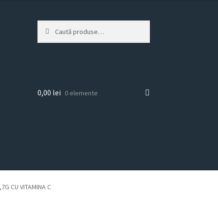
Caută
Caută
după:
0,00
lei
0 elemente
7G CU VITAMINA C