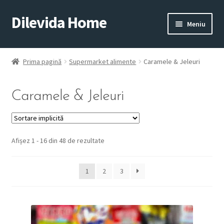
Dilevida Home
Sari
Sari
Meniu
la
la
navigare
conținut
SUPERMARKET
PENTRU
ALIMENTE
CASĂ
Prima pagină
Supermarket alimente
Caramele & Jeleuri
Caramele & Jeleuri
Afișez 1 - 16 din 48 de rezultate
COPII
ROYALTY
JUCARII
LINE
1
2
3