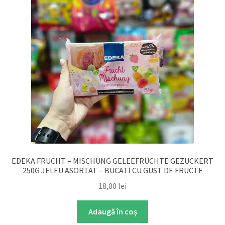
DETERGENT
ÎNGRIJIRE
SOLUȚII CURĂȚENIE
PERSONALĂ
TROLERE
EDEKA FRUCHT – MISCHUNG GELEEFRÜCHTE GEZUCKERT
ARTICOLE VOIAJ
250G JELEU ASORTAT – BUCATI CU GUST DE FRUCTE
18,00
lei
Adaugă în coș